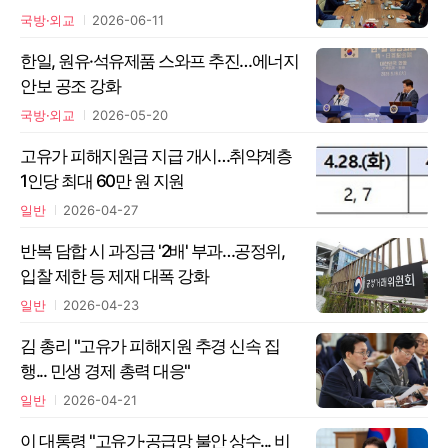
국방·외교
2026-06-11
한일, 원유·석유제품 스와프 추진…에너지
안보 공조 강화
국방·외교
2026-05-20
고유가 피해지원금 지급 개시…취약계층
1인당 최대 60만 원 지원
일반
2026-04-27
반복 담합 시 과징금 '2배' 부과…공정위,
입찰 제한 등 제재 대폭 강화
일반
2026-04-23
김 총리 "고유가 피해지원 추경 신속 집
행... 민생 경제 총력 대응"
일반
2026-04-21
이 대통령 "고유가·공급망 불안 상수... 비