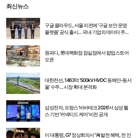
최신뉴스
구글 클라우드, 서울 리전에 ‘구글 보안 운영
플랫폼’ 공식 출시… 국내 기업의 데이터 주권
강화
원파디, 롯데백화점 잠실점에서 팝업스토어
오픈
대한전선, 1463억 ‘500kV HVDC 동해안-동서
울’ 수주… 시장 확대 본격화
삼성전자, 프랑스 '비바테크 2026'서 삼성 헬
스 기반 '커넥티드 케어' 비전 공개
이 대통령, G7 정상회의서 "AI 발전 혜택, 전 인