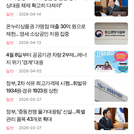
상대응 체제 확고히 다져야"
일반
2026-04-14
온누리상품권 가맹점 매출 30억 원으로
제한... 영세 소상공인 지원 집중
일반
2026-04-13
4월 8일부터 공공기관 차량 2부제...에너
지 위기 '경계' 대응
일반
2026-04-02
정부, 2차 석유 최고가격제 시행...휘발유
1934원·경유 1923원 상한
일반
2026-03-27
정부, '중동전쟁 물가대응팀' 신설…특별
관리 품목 43개로 확대
일반
2026-03-27