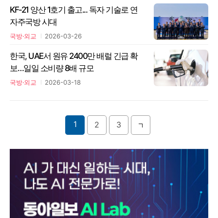
KF-21 양산 1호기 출고... 독자 기술로 연
자주국방 시대
국방·외교
2026-03-26
한국, UAE서 원유 2400만 배럴 긴급 확
보…일일 소비량 8배 규모
국방·외교
2026-03-18
1
2
3