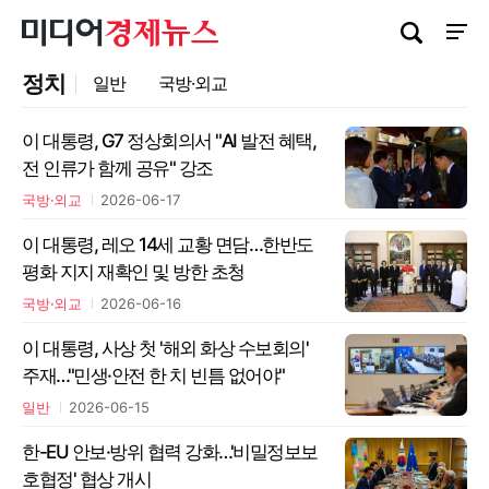
검색창 열기
사이트
정치
일반
국방·외교
이 대통령, G7 정상회의서 "AI 발전 혜택,
전 인류가 함께 공유" 강조
국방·외교
2026-06-17
이 대통령, 레오 14세 교황 면담…한반도
평화 지지 재확인 및 방한 초청
국방·외교
2026-06-16
이 대통령, 사상 첫 '해외 화상 수보회의'
주재…"민생·안전 한 치 빈틈 없어야"
일반
2026-06-15
한-EU 안보·방위 협력 강화…'비밀정보보
호협정' 협상 개시