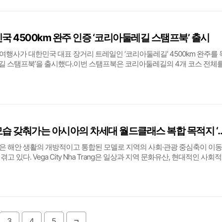
국 4500km 완주 인증 ‘코리아둘레길 스탬프북’ 출시
여행사가 대한민국 대표 장거리 트레일인 ‘코리아둘레길’ 4500km 완주를 
길 스탬프북’을 출시했다.이번 스탬프북은 코리아둘레길의 4개 코스 전체
록 구성된 것이 특징이다. 특히 도보 여행자들의 휴대성과 편의성을 극대
길 코스북(1권)과 △서해랑길·DMZ 평
나트랑 북부에서 모습 갖춰가는 아시아의 차세대 월드클래스 복
은 해안 생활의 개방적이고 통합된 모델로 지역의 사회·관광 중심축이 이
고 있다. Vega City Nha Trang은 일상과 지역 문화유산, 현대적인 사회적
안 커뮤니티로 빠르게 변모했다. 이 지역의 매력은 경직된 수치보다는 현
는 분위기와 자연스럽게 형
3
4
5