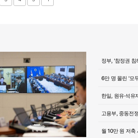
6만 명 몰린 '모
한일, 원유·석유
고용부, 중동전쟁 
월 10만 원 저축