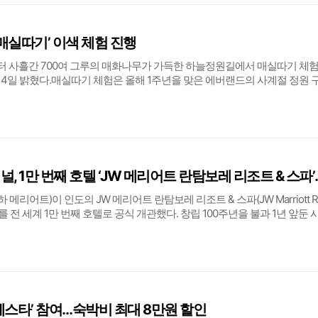
매실따기’ 이색 체험 진행
터 사흘간 700여 그루의 매화나무가 가득한 하늘정원길에서 매실따기 체
4일 밝혔다.매실따기 체험은 올해 1주년을 맞은 에버랜드의 사계절 정원 
den Pass)’ 멤버십 프로그램 중 하나로, 매실 수확철을 맞아 초여름의 싱그
인, 친구들과 직접 매실을 따며
메리어트 인터내셔널, 1만 번째 호텔 ‘
리어트)이 인도의 JW 메리어트 란탐보레 리조트 & 스파(JW Marriott R
 Spa)를 전 세계 1만 번째 호텔로 공식 개관했다. 창립 100주년을 불과 1년 앞둔 
 메리어트가 지난 세기에 걸쳐 쌓아온 성장의 역사를 집약적으로 보여주는
에는 메
 페스타’ 참여…숙박비 최대 8만원 할인