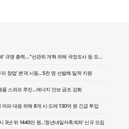
정부, '참정권 침해' 규명 총력... "선관위 개혁 위해 국정조사 등 모든 조치"
두의 창업' 본격 시동…5천 명 선발해 밀착 지원
제품 스와프 추진…에너지 안보 공조 강화
여파 대응 위해 8개 시·도에 130억 원 긴급 투입
 시 3년 뒤 1440만 원…'청년내일저축계좌' 신규 모집