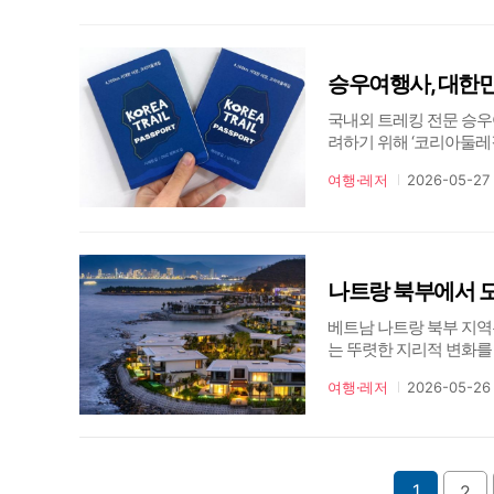
승우여행사, 대한민
국내외 트레킹 전문 승우
려하기 위해 ‘코리아둘레
빠짐없이 기록할 수 있도
여행·레저
2026-05-27
기 위해 △해파랑길·남파랑
베트남 나트랑 북부 지역
는 뚜렷한 지리적 변화를 겪
듬이 공존하는 활기찬 해
여행·레저
2026-05-26
서 느껴지는 생동감 넘치
1
2