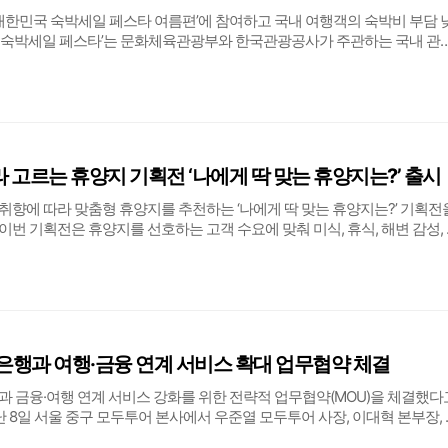
 ‘대한민국 숙박세일 페스타 여름편’에 참여하고 국내 여행객의 숙박비 부담 
국 숙박세일 페스타’는 문화체육관광부와 한국관광공사가 주관하는 국내 관
은 7년 연속 행사에 참여해 비수도권 지역 숙박상품과 다양한 할인 혜택을 
여기어때 등 입점 여행사 11곳의 1만6
라 고르는 휴양지 기획전 ‘나에게 딱 맞는 휴양지는?’ 출시
취향에 따라 맞춤형 휴양지를 추천하는 ‘나에게 딱 맞는 휴양지는?’ 기획전
이번 기획전은 휴양지를 선호하는 고객 수요에 맞춰 미식, 휴식, 해변 감성,
취향별로 목적지를 세분화해 선택 편의성을 높인 것이 특징이다. 단순한 지역
, 휴식, 해변 감성, 도시
은행과 여행·금융 연계 서비스 확대 업무협약 체결
 금융·여행 연계 서비스 강화를 위한 전략적 업무협약(MOU)을 체결했다
 8일 서울 중구 모두투어 본사에서 우준열 모두투어 사장, 이대혁 본부장,
 등 양사 주요 관계자가 참석한 가운데 진행됐다.양사는 이번 협약을 통해 