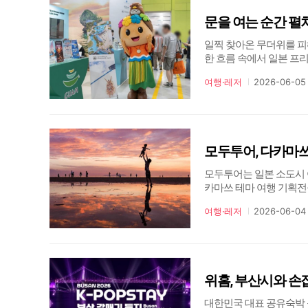
일찍 찾아온 무더위를 피
한 흐름 속에서 일본 프리
코엑스에서 열리는 ‘제41
여행·레저
2026-06-05
운다.‘지속가능한 체류형 
모두투어, 다카마쓰
모두투어는 일본 소도시 
카마쓰 테마 여행 기획전
세토내해의 다도해 풍경과
여행·레저
2026-06-04
나오시마는 현대미술과 건
위홈, 부산시와 손
대한민국 대표 공유숙박 플랫