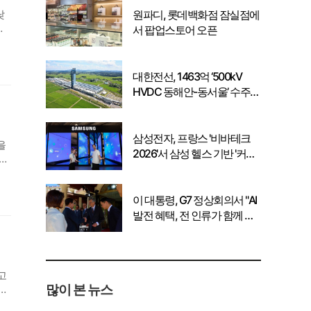
낮
원파디, 롯데백화점 잠실점에
광
서 팝업스토어 오픈
선
대한전선, 1463억 ‘500kV
HVDC 동해안-동서울’ 수주…
시장 확대 본격화
삼성전자, 프랑스 '비바테크
을
2026'서 삼성 헬스 기반 '커넥
 도
티드 케어' 비전 공개
별
이 대통령, G7 정상회의서 "AI
발전 혜택, 전 인류가 함께 공
유" 강조
고
많이 본 뉴스
 정
△