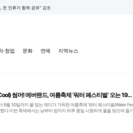
택, 전 인류가 함께 공유" 강조
구글 클라우드, 서울 리전에 ‘구글 보안 운영 플랫폼’ 공식 출시… 국내 기업의 데이터 주권 강화
토어 오픈
처·창업
문화
연예
지역뉴스
동해안-동서울’ 수주… 시장 확대 본격화
삼성전자, 프랑스 '비바테크 2026'서 삼성 헬스 기반 '커넥티드 케어' 비전 공개
택, 전 인류가 함께 공유" 강조
낮부터 밤까지 쿨(Cool) 썸머! 에버랜드, 여름축제 ‘워터 페스티벌’ 오는 19일 개막
구글 클라우드, 서울 리전에 ‘구글 보안 운영 플랫폼’ 공식 출시… 국내 기업의 데이터 주권 강화
8월 30일까지 물 맞는 재미가 가득한 여름축제 ‘워터 페스티벌(Water Fest
일 밝혔다.이번 축제에서는 낮부터 밤까지 하루 종일 시원하게 물을 맞으며 즐
plash Day & Night)’를 콘셉트로, 새로운 물놀이 체험존부터 워터 공연, 