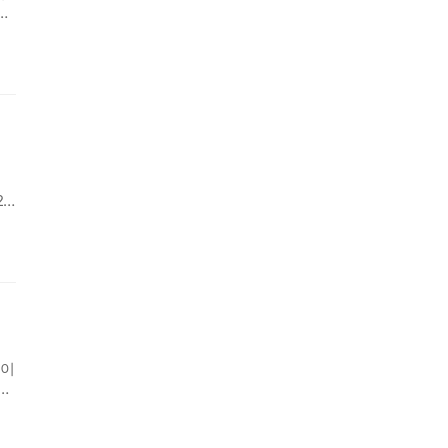
공
하
20
 국
놀이
지
이