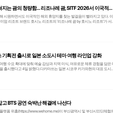
문을 여는 순간 펼쳐지는 괌의 청량함… 리조나레 괌, SITF 2026서 이국적인 힐링 선사
해 시원하면서도 이국적인 해외 휴양지를 찾는 발걸음이 빨라지고 있다. 
미엄 리조트 브랜드 호시노 리조트의 ‘리조나레 괌 by 호시노 리조트’가 서
회 서울국제관광전(SITF 2026)’을 통해 명품 휴양지 괌의 매력을 전면에 
여행’을 주제로 오는 7일
 기획전 출시로 일본 소도시 테마 여행 라인업 강화
여행 수요 확대에 맞춰 예술 감상과 지역 미식, 여유로운 체류 경험을 담은 
을 출시했다고 4일 밝혔다.다카마쓰는 일본 시코쿠 카가와현의 대표 도시
 일본 소도시 특유의 여유로운 분위기를 함께 즐길 수 있는 여행지다. 인
축, 자연이 조화를 이루는 예술의 섬으로
잡고 BTS 공연 숙박난 해결에 나선다
폼 위홈(https://www.wehome.me)이 부산광역시 및 부산시민단체협