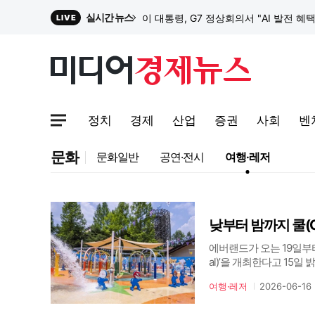
실시간 뉴스
이 대통령, G7 정상회의서 "AI 발전 혜
LIVE
원파디, 롯데백화점 잠실점에서 팝업스
정치
경제
산업
증권
사회
벤
대한전선, 1463억 ‘500kV HVDC 
사이트맵메뉴 열기
문화
문화일반
공연·전시
여행·레저
이 대통령, G7 정상회의서 "AI 발전 혜
에버랜드가 오는 19일부터 
al)’을 개최한다고 15
‘스플래시 데이 앤 나이트(S
여행·레저
2026-06-16
트 사파리, 반딧불이