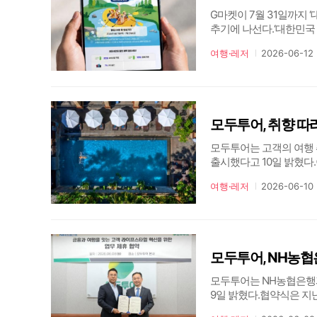
G마켓이 7월 31일까지
추기에 나선다.‘대한민
활성화 사업이다. G마켓
여행·레저
2026-06-12
보인다.G마켓은 야놀자, 
모두투어, 취향 따
모두투어는 고객의 여행 
출시했다고 10일 밝혔다.
시 관광 등 주요 여행 
여행·레저
2026-06-10
상품 나열에서 벗어나 미식
모두투어, NH농협
모두투어는 NH농협은행과
9일 밝혔다.협약식은 지난
동훤 NH농협은행 부행장