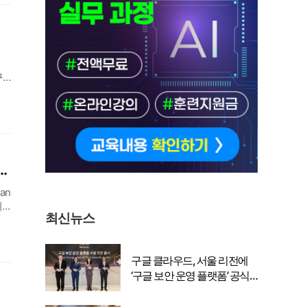
험
구
러
JW 메리어트 란탐보레 리조트 & 스파’ 개관… 창립 100주년 앞두고 역사적 이정표 수립
an
시
최신뉴스
 상
구글 클라우드, 서울 리전에
‘구글 보안 운영 플랫폼’ 공식
출시… 국내 기업의 데이터 주
권 강화