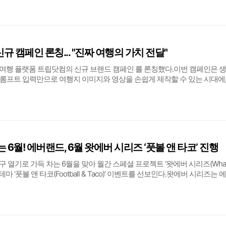
서비스 출시 △디지털 기반 금융·여행
규 캠페인 론칭... "진짜 여행의 가치 전달"
여행 플랫폼 트립닷컴의 신규 브랜드 캠페인 를 론칭했다.이번 캠페인은 
 프롬프트 입력만으로 여행지 이미지와 영상을 손쉽게 제작할 수 있는 시대에
 본질은 실제 경험을 통해서만 온전히 느낄 수 있다는 점에 착안해 기획됐다.
수 있는 실제의 감각과 설렘은 결코
는 6월! 에버랜드, 6월 왓에버 시리즈 ‘풋볼 앤 타코’ 진행
 열기로 가득 차는 6월을 맞아 월간 스페셜 프로젝트 ‘왓에버 시리즈(Wha
번째 테마 ‘풋볼 앤 타코(Football & Taco)’ 이벤트를 선보인다.왓에버 시리즈는 
를 선정해 고객들에게 색다른 즐길거리를 제공하는 특별 이벤트다.6월에
 다채로운