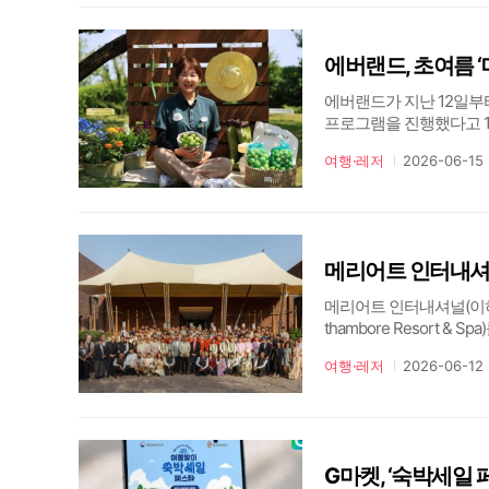
에버랜드, 초여름 ‘
에버랜드가 지난 12일부
프로그램을 진행했다고 1
독 서비스 ‘가든패스(Gar
여행·레저
2026-06-15
운 풍경 속에서 가족, 연
메리어트 인터내셔널(이하 메
thambore Resort &
점에서 이룬 이번 성과는
여행·레저
2026-06-12
징적인 순간이다.개관식
G마켓, ‘숙박세일