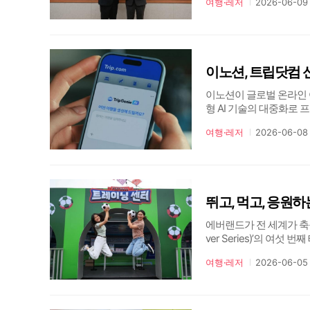
여행·레저
2026-06-09
여행 특화 금융상품 및 
이노션, 트립닷컴 신
이노션이 글로벌 온라인 
형 AI 기술의 대중화로
직접 겪는 '진짜 여행'의
여행·레저
2026-06-08
히 "여행에서만 경험할 
뛰고, 먹고, 응원하
에버랜드가 전 세계가 축구
ver Series)’의 여섯 
랜드가 매월 새로운 테마
여행·레저
2026-06-05
역동적인 축구를 테마로