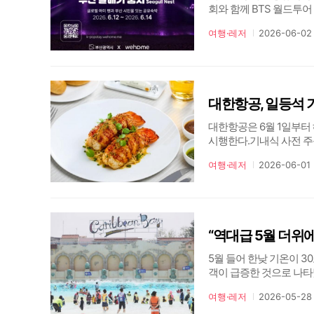
회와 함께 BTS 월드투어
유숙박 프로젝트 ‘부산 갈매
여행·레저
2026-06-02
는 글로벌 K-POP 팬 대상
대한항공, 일등석 
대한항공은 6월 1일부터
시행한다.기내식 사전 주문
23년 1월 1일 국제선 일
여행·레저
2026-06-01
제선 일등석으로 확대됐다
5월 들어 한낮 기온이 
객이 급증한 것으로 나타
금까지 약 10만명이 방
여행·레저
2026-05-28
관계자는 “5월에는 이례