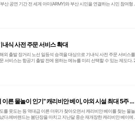
 부산 공연 기간 전 세계 아미(ARMY)와 부산 시민을 연결하는 시민 참여형 
기 둥지(Busan Seagull Nest)’를 추진한다.이번 프로젝트는 위홈이 운영
 라
기내식 사전 주문 서비스 확대
 해외 출발 장거리 노선 일등석 승객을 대상으로 기내식 사전 주문 서비스를
 서비스는 항공기 출발 전에 원하는 메뉴를 미리 선택할 수 있는 제도다. 
부 노선 프레스티지석에서 처음 도입된 후 2024년 10월 10일부터 한국 출발
. 이번 개편으로 해외 출
“역대급 5월 더위에 이른 물놀이 인기” 캐리비안 베이, 야외 시설 최대 5주 조기 가동 돌입
30도를 웃도는 등 역대급 이른 더위가 찾아오면서 캐리비안 베이를 찾는 물
났다.에버랜드는 봄단장을 마치고 지난달 중순 재개장한 캐리비안 베이에 
문하며 예년 대비 물놀이객이 2배 이상 증가했다고 28일 밝혔다.캐리비안 베
적으로 한낮 최고 기온이 36도에 육박