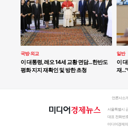
국방·외교
일반
이 대통령, 레오 14세 교황 면담…한반도
이 대
평화 지지 재확인 및 방한 초청
재…"
언론사소
서울특별시 금
대표 전화번호 : 
미디어경제의 