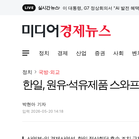
실시간 뉴스
이 대통령, G7 정상회의서 "AI 발전 혜
LIVE
원파디, 롯데백화점 잠실점에서 팝업스
정치
경제
산업
증권
사회
벤
대한전선, 1463억 ‘500kV HVDC 
사이트맵메뉴 열기
정치
국방·외교
한일, 원유·석유제품 스와
이 대통령, G7 정상회의서 "AI 발전 혜
박현아
기자
입력
2026-05-20 14:18
산업부-일 경제산업성, 한일 정상회담 후속 조치 