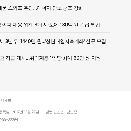
제품 스와프 추진…에너지 안보 공조 강화
여파 대응 위해 8개 시·도에 130억 원 긴급 투입
 시 3년 뒤 1440만 원…'청년내일저축계좌' 신규 모집
 지급 개시…취약계층 1인당 최대 60만 원 지원
기사제보
등록일 : 2017년 12월 27일
발행·편집인 : 김민준
88-00094
.