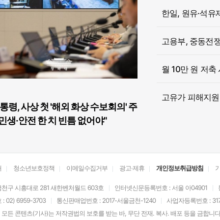
한일, 원유·석유
고용부, 중동전쟁 
월 10만 원 저축
고유가 피해지원금
통령, 사상 첫 '해외 화상 수보회의' 주
민생·안전 한 치 빈틈 없어야"
개
청소년보호정책
이메일수집거부
광고·제휴
개인정보취급방침
천구 시흥대로 281 새한벤처월드 603호
인터넷신문등록번호 : 서울 아04901
02) 6959-3703
통신판매업번호 : 2017-서울금천-1240
사업자등록번호 : 317-
모든 콘텐츠(기사)는 저작권법의 보호를 받는 바, 무단 전재. 복사. 배포 등을 금합니다