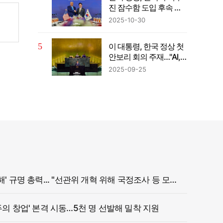
진 잠수함 도입 후속 협
의키로
2025-10-30
이 대통령, 한국 정상 첫
안보리 회의 주재…"AI,
어떻게 다룰지에 전혀
2025-09-25
다른 미래"
정부, '참정권 침해' 규명 총력... "선관위 개혁 위해 국정조사 등 모든 조치"
두의 창업' 본격 시동…5천 명 선발해 밀착 지원