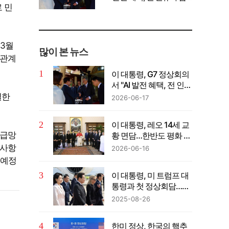
 민
께 공유" 강조
 3월
많이 본 뉴스
 관계
이 대통령, G7 정상회의
서 "AI 발전 혜택, 전 인류
가 함께 공유" 강조
결한
2026-06-17
이 대통령, 레오 14세 교
공급망
황 면담…한반도 평화 지
지 재확인 및 방한 초청
 사항
2026-06-16
 예정
이 대통령, 미 트럼프 대
통령과 첫 정상회담…남
북 피스메이커 제안
2025-08-26
한미 정상, 한국의 핵추