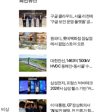
최신뉴스
구글 클라우드, 서울 리전에
‘구글 보안 운영 플랫폼’ 공식
출시… 국내 기업의 데이터
주권 강화
원파디, 롯데백화점 잠실점
에서 팝업스토어 오픈
대한전선, 1463억 ‘500kV
HVDC 동해안-동서울’ 수
주… 시장 확대 본격화
삼성전자, 프랑스 '비바테크
2026'서 삼성 헬스 기반 '커
넥티드 케어' 비전 공개
이 대통령, G7 정상회의서
 비상
"AI 발전 혜택, 전 인류가 함