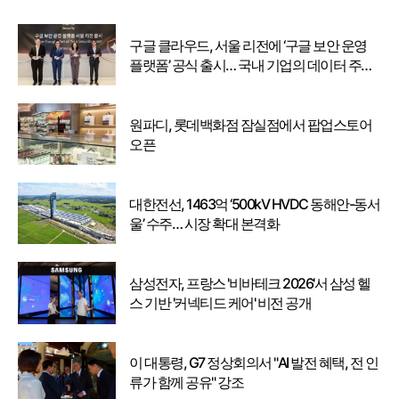
구글 클라우드, 서울 리전에 ‘구글 보안 운영
플랫폼’ 공식 출시… 국내 기업의 데이터 주권
강화
원파디, 롯데백화점 잠실점에서 팝업스토어
오픈
대한전선, 1463억 ‘500kV HVDC 동해안-동서
울’ 수주… 시장 확대 본격화
삼성전자, 프랑스 '비바테크 2026'서 삼성 헬
스 기반 '커넥티드 케어' 비전 공개
이 대통령, G7 정상회의서 "AI 발전 혜택, 전 인
류가 함께 공유" 강조