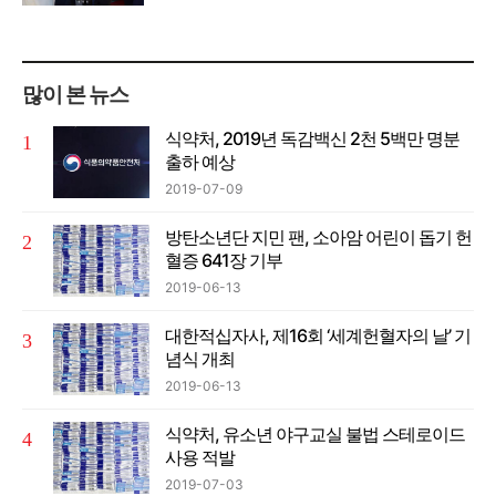
많이 본 뉴스
식약처, 2019년 독감백신 2천 5백만 명분
출하 예상
2019-07-09
방탄소년단 지민 팬, 소아암 어린이 돕기 헌
혈증 641장 기부
2019-06-13
대한적십자사, 제16회 ‘세계헌혈자의 날’ 기
념식 개최
2019-06-13
식약처, 유소년 야구교실 불법 스테로이드
사용 적발
2019-07-03