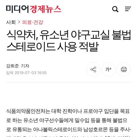
검색창 열기
사이트
사회
의료·건강
식약처, 유소년 야구교실 불법
스테로이드 사용 적발
강희준
기자
공유
인쇄
글자크기
입력
2019-07-03 16:55
식품의약품안전처는 대학 진학이나 프로야구 입단을 목표
로 하는 유소년 야구선수들에게 밀수입 등을 통해 불법으
로 유통되는 아나볼릭스테로이드와 남성호르몬 등을 주사·