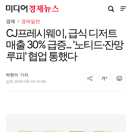
검색창 열기
사이트
경제
경제일반
CJ프레시웨이, 급식 디저트
매출 30% 급증... '노티드·잔망
루피' 협업 통했다
박현아
기자
공유
인쇄
글자크기
입력
2026-06-04 10:58