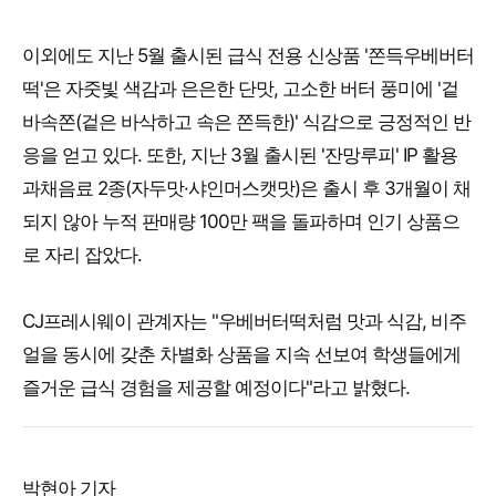
이외에도 지난 5월 출시된 급식 전용 신상품 '쫀득우베버터
떡'은 자줏빛 색감과 은은한 단맛, 고소한 버터 풍미에 '겉
바속쫀(겉은 바삭하고 속은 쫀득한)' 식감으로 긍정적인 반
응을 얻고 있다. 또한, 지난 3월 출시된 '잔망루피' IP 활용
과채음료 2종(자두맛·샤인머스캣맛)은 출시 후 3개월이 채
되지 않아 누적 판매량 100만 팩을 돌파하며 인기 상품으
로 자리 잡았다.
CJ프레시웨이 관계자는 "우베버터떡처럼 맛과 식감, 비주
얼을 동시에 갖춘 차별화 상품을 지속 선보여 학생들에게
즐거운 급식 경험을 제공할 예정이다"라고 밝혔다.
박현아 기자