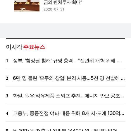
금의 벤처투자 확대”
2020-07-31
이시각
주요뉴스
정부, '참정권 침해' 규명 총력... "선관위 개혁 위해 국정조사 등 모든 조치"
6만 명 몰린 '모두의 창업' 본격 시동…5천 명 선발해 밀착 지원
한일, 원유·석유제품 스와프 추진…에너지 안보 공조 강화
고용부, 중동전쟁 여파 대응 위해 8개 시·도에 130억 원 긴급 투입
월 10만 원 저축 시 3년 뒤 1440만 원…'청년내일저축계좌' 신규 모집