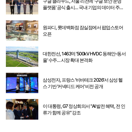
구글 클라우드, 서울 리전에 ‘구글 보안 운영
플랫폼’ 공식 출시… 국내 기업의 데이터 주권
강화
원파디, 롯데백화점 잠실점에서 팝업스토어
오픈
대한전선, 1463억 ‘500kV HVDC 동해안-동서
울’ 수주… 시장 확대 본격화
삼성전자, 프랑스 '비바테크 2026'서 삼성 헬
스 기반 '커넥티드 케어' 비전 공개
이 대통령, G7 정상회의서 "AI 발전 혜택, 전 인
류가 함께 공유" 강조