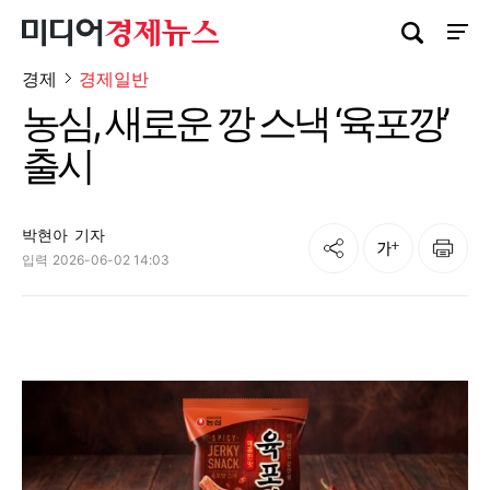
검색창 열기
사이트
경제
경제일반
농심, 새로운 깡 스낵 ‘육포깡’
출시
박현아
기자
공유
인쇄
글자크기
입력
2026-06-02 14:03