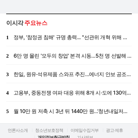
이시각
주요뉴스
정부, '참정권 침해' 규명 총력... "선관위 개혁 위해 국정조사 등 모든 조치"
6만 명 몰린 '모두의 창업' 본격 시동…5천 명 선발해 밀착 지원
한일, 원유·석유제품 스와프 추진…에너지 안보 공조 강화
고용부, 중동전쟁 여파 대응 위해 8개 시·도에 130억 원 긴급 투입
월 10만 원 저축 시 3년 뒤 1440만 원…'청년내일저축계좌' 신규 모집
언론사소개
청소년보호정책
이메일수집거부
광고·제휴
개인정보취급방침
기사제보