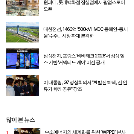
원파디, 롯데백화점 잠실점에서 팝업스토어
오픈
대한전선, 1463억 ‘500kV HVDC 동해안-동서
울’ 수주… 시장 확대 본격화
삼성전자, 프랑스 '비바테크 2026'서 삼성 헬
스 기반 '커넥티드 케어' 비전 공개
이 대통령, G7 정상회의서 "AI 발전 혜택, 전 인
류가 함께 공유" 강조
많이 본 뉴스
수소에너지의 세계화를 위한 ‘WPPEI’ 본사