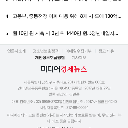
고용부, 중동전쟁 여파 대응 위해 8개 시·도에 130억 원 긴급 투입
월 10만 원 저축 시 3년 뒤 1440만 원…'청년내일저축계좌' 신규 모집
언론사소개
청소년보호정책
이메일수집거부
광고·제휴
개인정보취급방침
기사제보
서울특별시 금천구 시흥대로 281 새한벤처월드 603호
인터넷신문등록번호 : 서울 아04901
등록일 : 2017년 12월 27일
발행·편집인 : 김민준
대표 전화번호 : 02) 6959-3703
통신판매업번호 : 2017-서울금천-1240
사업자등록번호 : 317-88-00094
미디어경제의 모든 콘텐츠(기사)는 저작권법의 보호를 받는 바, 무단 전재. 복
사. 배포 등을 금합니다.