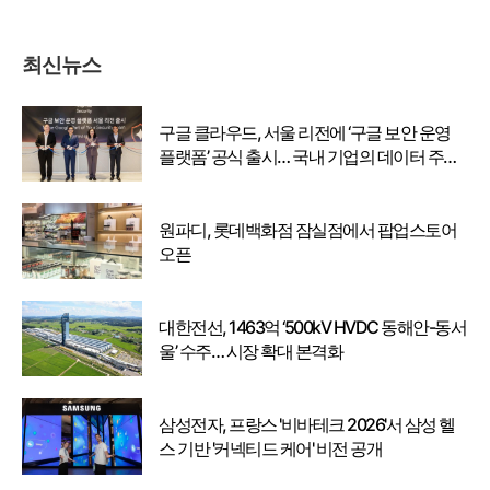
최신뉴스
구글 클라우드, 서울 리전에 ‘구글 보안 운영
플랫폼’ 공식 출시… 국내 기업의 데이터 주권
강화
원파디, 롯데백화점 잠실점에서 팝업스토어
오픈
대한전선, 1463억 ‘500kV HVDC 동해안-동서
울’ 수주… 시장 확대 본격화
삼성전자, 프랑스 '비바테크 2026'서 삼성 헬
스 기반 '커넥티드 케어' 비전 공개