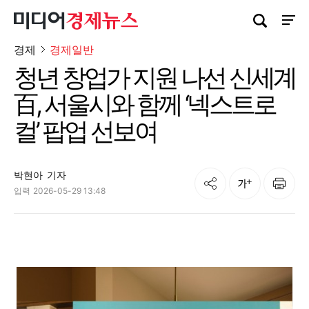
검색창 열기
사이트
경제
경제일반
청년 창업가 지원 나선 신세계
百, 서울시와 함께 ‘넥스트로
컬’ 팝업 선보여
박현아
기자
공유
인쇄
글자크기
입력
2026-05-29 13:48