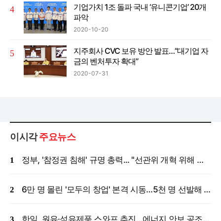
기업가치 1조 돌파 국내 ‘유니콘기업’ 20개
파악
2020-10-20
지주회사 CVC 보유 방안 발표…“대기업 자
금의 벤처투자 확대”
2020-07-31
이시각
주요뉴스
정부, '참정권 침해' 규명 총력... "선관위 개혁 위해 국정조사 등 모든 조치"
6만 명 몰린 '모두의 창업' 본격 시동…5천 명 선발해 밀착 지원
한일, 원유·석유제품 스와프 추진…에너지 안보 공조 강화