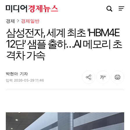
검색창 열기
사이트
경제
경제일반
삼성전자, 세계 최초 'HBM4E
12단' 샘플 출하…AI 메모리 초
격차 가속
박현아
기자
공유
인쇄
글자크기
입력
2026-05-29 11:46