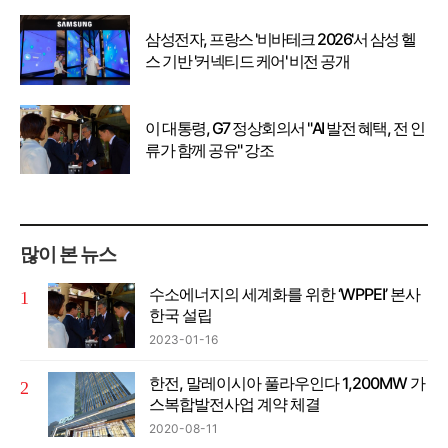
삼성전자, 프랑스 '비바테크 2026'서 삼성 헬
스 기반 '커넥티드 케어' 비전 공개
이 대통령, G7 정상회의서 "AI 발전 혜택, 전 인
류가 함께 공유" 강조
많이 본 뉴스
수소에너지의 세계화를 위한 ‘WPPEI’ 본사
한국 설립
2023-01-16
한전, 말레이시아 풀라우인다 1,200MW 가
스복합발전사업 계약 체결
2020-08-11