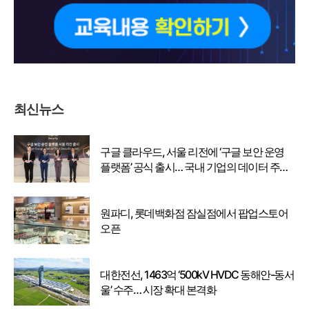
최신뉴스
구글 클라우드, 서울 리전에 ‘구글 보안 운영
플랫폼’ 공식 출시… 국내 기업의 데이터 주권
강화
원파디, 롯데백화점 잠실점에서 팝업스토어
오픈
대한전선, 1463억 ‘500kV HVDC 동해안-동서
울’ 수주… 시장 확대 본격화