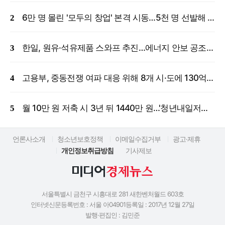
6만 명 몰린 '모두의 창업' 본격 시동…5천 명 선발해 밀착 지원
한일, 원유·석유제품 스와프 추진…에너지 안보 공조 강화
고용부, 중동전쟁 여파 대응 위해 8개 시·도에 130억 원 긴급 투입
월 10만 원 저축 시 3년 뒤 1440만 원…'청년내일저축계좌' 신규 모집
언론사소개
청소년보호정책
이메일수집거부
광고·제휴
개인정보취급방침
기사제보
서울특별시 금천구 시흥대로 281 새한벤처월드 603호
인터넷신문등록번호 : 서울 아04901
등록일 : 2017년 12월 27일
발행·편집인 : 김민준