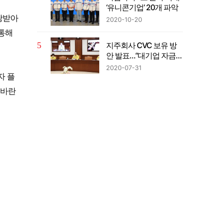
‘유니콘기업’ 20개 파악
사랑받아
2020-10-20
 통해
지주회사 CVC 보유 방
안 발표…“대기업 자금의
벤처투자 확대”
2020-07-31
자 플
 바란