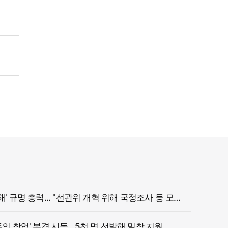
정부, '참정권 침해' 규명 총력... "선관위 개혁 위해 국정조사 등 모든 조치"
두의 창업' 본격 시동…5천 명 선발해 밀착 지원