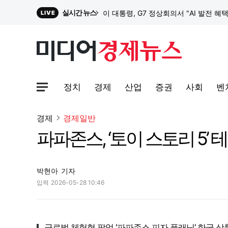
실시간 뉴스
이 대통령, G7 정상회의서 "AI 발전 혜
LIVE
원파디, 롯데백화점 잠실점에서 팝업스
정치
경제
산업
증권
사회
벤
대한전선, 1463억 ‘500kV HVDC 
사이트맵메뉴 열기
경제
경제일반
파파존스, ‘토이 스토리 5’
이 대통령, G7 정상회의서 "AI 발전 혜
박현아
기자
입력
2026-05-28 10:46
글로벌 체험형 팝업 ‘파파존스 피자 플래닛’ 한국 상