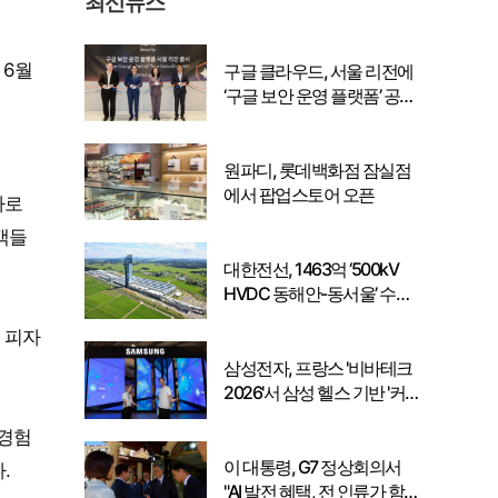
최신뉴스
 6월
구글 클라우드, 서울 리전에
‘구글 보안 운영 플랫폼’ 공식
출시… 국내 기업의 데이터
주권 강화
원파디, 롯데백화점 잠실점
에서 팝업스토어 오픈
마로
객들
대한전선, 1463억 ‘500kV
HVDC 동해안-동서울’ 수
주… 시장 확대 본격화
 피자
삼성전자, 프랑스 '비바테크
2026'서 삼성 헬스 기반 '커
넥티드 케어' 비전 공개
 경험
이 대통령, G7 정상회의서
.
"AI 발전 혜택, 전 인류가 함