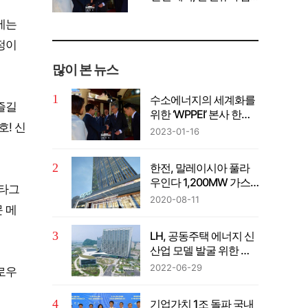
께 공유" 강조
에는
정이
많이 본 뉴스
수소에너지의 세계화를
즐길
위한 ‘WPPEI’ 본사 한국
호! 신
설립
2023-01-16
한전, 말레이시아 풀라
우인다 1,200MW 가스
스타그
복합발전사업 계약 체결
2020-08-11
 메
LH, 공동주택 에너지 신
산업 모델 발굴 위한 컨
퍼런스 개최
2022-06-29
로우
기업가치 1조 돌파 국내