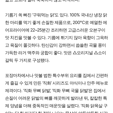
기름기 쏙 빠진 ‘구워먹는 닭’도 있다. 100% 국내산 냉장 닭
한 마리를 먹기 좋게 손질한 제품으로, 200℃로 예열한 에
어프라이어에 22~25분간 조리하면 고급스러운 오븐구이
맛 치킨을 맛볼 수 있다. 기름에 튀기지 않아 육향이 그윽하
고 육질이 쫄깃하다. 탄산감이 강하면서 씁쓸한 곡물 풍미
가득한 라거 맥주와 궁합이 좋다. 맛은 △오리지널 △소이
갈릭 두 가지로 구성됐다.
포장마차에서나 맛볼 법한 특수부위 요리를 집에서 간편하
게 즐길 수 있게 만든 ‘직화’ 시리즈도 야식이나 안주 메뉴로
제격이다. ‘직화 무뼈 닭발’, ‘직화 무뼈 국물 닭발’은 집에서
손질이 어려운 닭발의 뼈를 깨끗하게 발라낸 뒤, 칼칼한 특
제 양념을 더해 중독적인 매운맛을 살렸다. ‘직화 닭목살 구