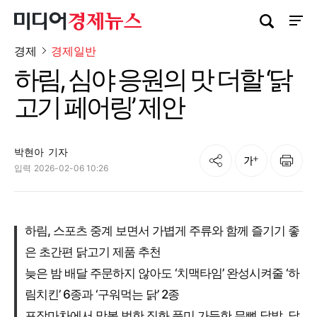
검색창 열기
사이트
경제
경제일반
하림, 심야 응원의 맛 더할 ‘닭
고기 페어링’ 제안
박현아
기자
공유
인쇄
글자크기
입력
2026-02-06 10:26
하림, 스포츠 중계 보면서 가볍게 주류와 함께 즐기기 좋
은 초간편 닭고기 제품 추천
늦은 밤 배달 주문하지 않아도 ‘치맥타임’ 완성시켜줄 ‘하
림치킨’ 6종과 ‘구워먹는 닭’ 2종
포장마차에서 맛볼 법한 직화 풍미 가득한 무뼈 닭발, 닭