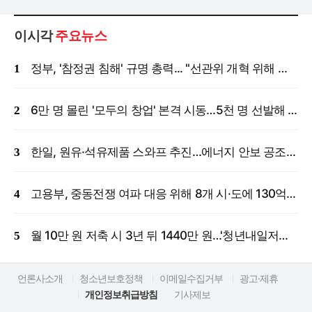
이시각
주요뉴스
정부, '참정권 침해' 규명 총력... "선관위 개혁 위해 국정조사 등 모든 조치"
6만 명 몰린 '모두의 창업' 본격 시동…5천 명 선발해 밀착 지원
한일, 원유·석유제품 스와프 추진…에너지 안보 공조 강화
고용부, 중동전쟁 여파 대응 위해 8개 시·도에 130억 원 긴급 투입
월 10만 원 저축 시 3년 뒤 1440만 원…'청년내일저축계좌' 신규 모집
언론사소개
청소년보호정책
이메일수집거부
광고·제휴
개인정보취급방침
기사제보