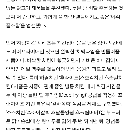
없는 닭고기 제품들을 추천했다. 늦은 밤 배달 주문하는 것
보다 더 간편하고, 가볍게 술 한 잔 곁들이기도 좋은 ‘야식
꿀조합’을 엄선했다.
먼저 ‘하림치킨’ 시리즈는 치킨집이 문을 닫은 심야 시간에
도 에어프라이어만 있으면 완벽한 ‘치맥타임’을 만들어줄
제품이다. 바삭한 치킨에 향긋하면서 가벼운 바디감이 매
력적인 에일 맥주를 곁들이면 밤샘 응원의 피로도 날려 보
낼 수 있다. 특히 하림치킨 ‘후라이드(△조각치킨 △순살치
킨)’ 제품은 시중에 판매 중인 냉동 치킨 대비 튀김 시간을
두 배 이상 늘린 ‘딥 후라잉(Deep-frying)’ 공법을 적용해 프
랜차이즈 치킨 특유의 ‘겉바속촉’ 식감을 제대로 구현했다.
‘소스치킨(△소이갈릭 △달콤양념 △크림버터)’은 부드러
운 닭가슴살에 생 빵가루를 입혀 두 번 튀겨낸 뒤, 양념을
얇고 고르게 발라 눅눅하지 않고 바삭하다.