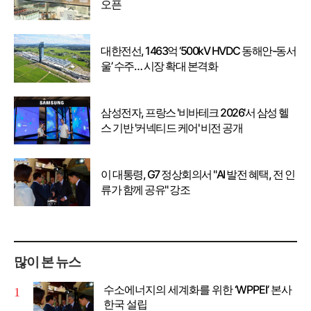
오픈
대한전선, 1463억 ‘500kV HVDC 동해안-동서
울’ 수주… 시장 확대 본격화
삼성전자, 프랑스 '비바테크 2026'서 삼성 헬
스 기반 '커넥티드 케어' 비전 공개
이 대통령, G7 정상회의서 "AI 발전 혜택, 전 인
류가 함께 공유" 강조
많이 본 뉴스
수소에너지의 세계화를 위한 ‘WPPEI’ 본사
한국 설립