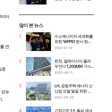
께 공유" 강조
1리터
많이 본 뉴스
수소에너지의 세계화를
위한 ‘WPPEI’ 본사 한국
소를 연
설립
2023-01-16
한전, 말레이시아 풀라
우인다 1,200MW 가스
실증
복합발전사업 계약 체결
2020-08-11
LH, 공동주택 에너지 신
산업 모델 발굴 위한 컨
해 성능
퍼런스 개최
2022-06-29
,
기업가치 1조 돌파 국내