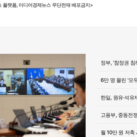
 플랫폼, 미디어경제뉴스 무단전재 배포금지>
6만 명 몰린 '모
한일, 원유·석유
고용부, 중동전쟁 
월 10만 원 저축