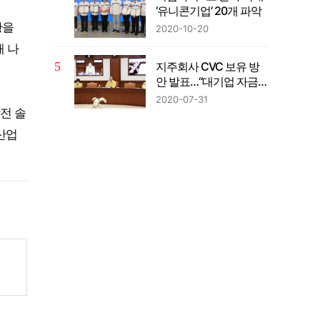
‘유니콘기업’ 20개 파악
황을
2020-10-20
 나
지주회사 CVC 보유 방
안 발표…“대기업 자금의
벤처투자 확대”
2020-07-31
전 솔
산업