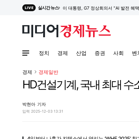
실시간 뉴스
이 대통령, G7 정상회의서 "AI 발전 혜
LIVE
원파디, 롯데백화점 잠실점에서 팝업스
정치
경제
산업
증권
사회
벤
대한전선, 1463억 ‘500kV HVDC 
사이트맵메뉴 열기
경제
경제일반
HD건설기계, 국내 최대 수
이 대통령, G7 정상회의서 "AI 발전 혜
박현아
기자
입력
2025-12-03 13:31
4일부터 나흘간 킨텍스에서 열리는 ‘WHE 2025’ 참