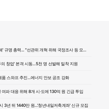
정부, '참정권 침해' 규명 총력... "선관위 개혁 위해 국정조사 등 모든 조치"
두의 창업' 본격 시동…5천 명 선발해 밀착 지원
제품 스와프 추진…에너지 안보 공조 강화
여파 대응 위해 8개 시·도에 130억 원 긴급 투입
 시 3년 뒤 1440만 원…'청년내일저축계좌' 신규 모집