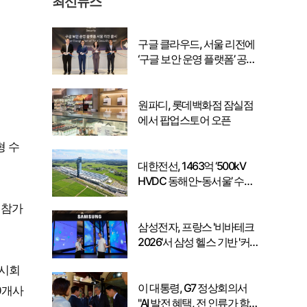
최신뉴스
구글 클라우드, 서울 리전에
‘구글 보안 운영 플랫폼’ 공식
출시… 국내 기업의 데이터
주권 강화
원파디, 롯데백화점 잠실점
에서 팝업스토어 오픈
형 수
대한전선, 1463억 ‘500kV
HVDC 동해안-동서울’ 수
주… 시장 확대 본격화
에 참가
삼성전자, 프랑스 '비바테크
2026'서 삼성 헬스 기반 '커
넥티드 케어' 비전 공개
전시회
이 대통령, G7 정상회의서
0개사
"AI 발전 혜택, 전 인류가 함