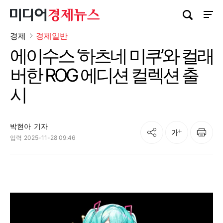
검색창 열기
사이트
경제
경제일반
에이수스 ‘하츠네 미쿠’와 컬래
버한 ROG 에디션 컬렉션 출
시
박현아
기자
공유
인쇄
글자크기
입력
2025-11-28 09:46