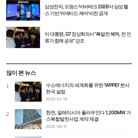
삼성전자, 프랑스 '비바테크 2026'서 삼성 헬
스 기반 '커넥티드 케어' 비전 공개
이 대통령, G7 정상회의서 "AI 발전 혜택, 전 인
류가 함께 공유" 강조
많이 본 뉴스
수소에너지의 세계화를 위한 ‘WPPEI’ 본사
한국 설립
2023-01-16
한전, 말레이시아 풀라우인다 1,200MW 가
스복합발전사업 계약 체결
2020-08-11