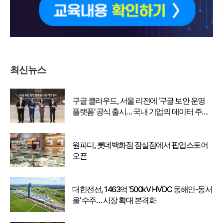
최신뉴스
구글 클라우드, 서울 리전에 ‘구글 보안 운영
플랫폼’ 공식 출시… 국내 기업의 데이터 주권
강화
원파디, 롯데백화점 잠실점에서 팝업스토어
오픈
대한전선, 1463억 ‘500kV HVDC 동해안-동서
울’ 수주… 시장 확대 본격화