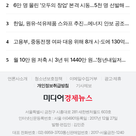
6만 명 몰린 '모두의 창업' 본격 시동…5천 명 선발해 밀착 지원
한일, 원유·석유제품 스와프 추진…에너지 안보 공조 강화
고용부, 중동전쟁 여파 대응 위해 8개 시·도에 130억 원 긴급 투입
월 10만 원 저축 시 3년 뒤 1440만 원…'청년내일저축계좌' 신규 모집
언론사소개
청소년보호정책
이메일수집거부
광고·제휴
개인정보취급방침
기사제보
서울특별시 금천구 시흥대로 281 새한벤처월드 603호
인터넷신문등록번호 : 서울 아04901
등록일 : 2017년 12월 27일
발행·편집인 : 김민준
대표 전화번호 : 02) 6959-3703
통신판매업번호 : 2017-서울금천-1240