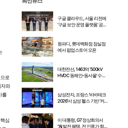
최신뉴스
구글 클라우드, 서울 리전에
‘구글 보안 운영 플랫폼’ 공식
출시… 국내 기업의 데이터
주권 강화
원파디, 롯데백화점 잠실점
에서 팝업스토어 오픈
는
대한전선, 1463억 ‘500kV
HVDC 동해안-동서울’ 수
적으로
주… 시장 확대 본격화
비자와
사를
삼성전자, 프랑스 '비바테크
2026'서 삼성 헬스 기반 '커
넥티드 케어' 비전 공개
이 대통령, G7 정상회의서
 핵심
"AI 발전 혜택, 전 인류가 함