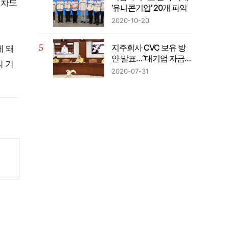
절차도
‘유니콘기업’ 20개 파악
2020-10-20
지주회사 CVC 보유 방
게 돼
안 발표…“대기업 자금의
의 기
벤처투자 확대”
2020-07-31