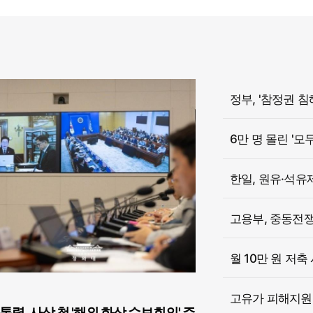
6만 명 몰린 '모
한일, 원유·석유
고용부, 중동전쟁 
월 10만 원 저축
고유가 피해지원금
통령, 사상 첫 '해외 화상 수보회의' 주