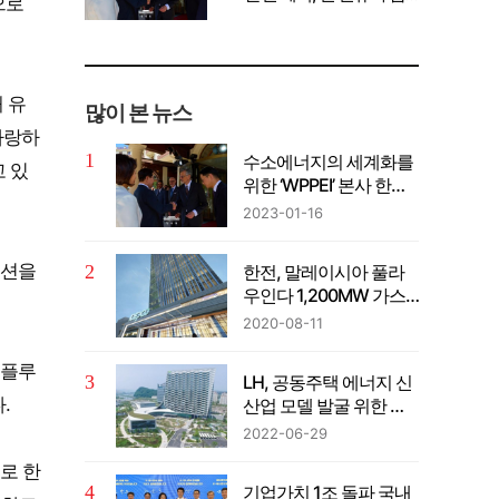
으로
께 공유" 강조
 유
많이 본 뉴스
자랑하
수소에너지의 세계화를
 있
위한 ‘WPPEI’ 본사 한국
설립
2023-01-16
모션을
한전, 말레이시아 풀라
우인다 1,200MW 가스
복합발전사업 계약 체결
2020-08-11
인플루
LH, 공동주택 에너지 신
.
산업 모델 발굴 위한 컨
퍼런스 개최
2022-06-29
로 한
기업가치 1조 돌파 국내