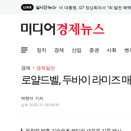
실시간 뉴스
이 대통령, G7 정상회의서 "AI 발전 혜
LIVE
원파디, 롯데백화점 잠실점에서 팝업스
정치
경제
산업
증권
사회
벤
대한전선, 1463억 ‘500kV HVDC 
사이트맵메뉴 열기
경제
경제일반
로얄드벨, 두바이 라미즈 매
이 대통령, G7 정상회의서 "AI 발전 혜
박현아
기자
입력
2025-11-28 09:35
독창적 발효 기술로 K-뷰티의 새로운 기준 제시