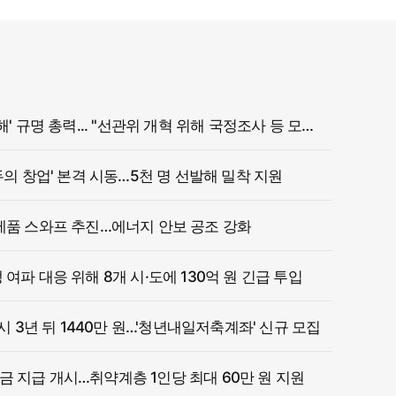
정부, '참정권 침해' 규명 총력... "선관위 개혁 위해 국정조사 등 모든 조치"
두의 창업' 본격 시동…5천 명 선발해 밀착 지원
제품 스와프 추진…에너지 안보 공조 강화
여파 대응 위해 8개 시·도에 130억 원 긴급 투입
 시 3년 뒤 1440만 원…'청년내일저축계좌' 신규 모집
 지급 개시…취약계층 1인당 최대 60만 원 지원