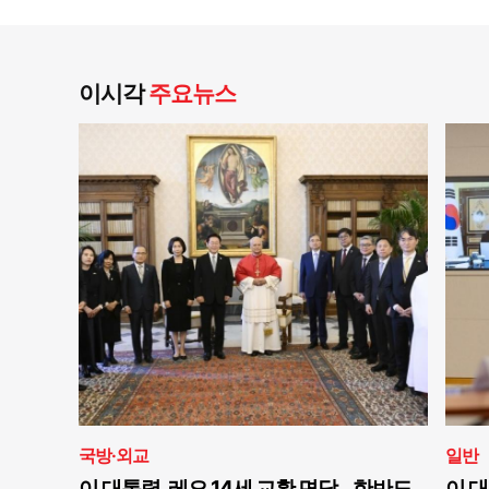
이시각
주요뉴스
국방·외교
일반
이 대통령, 레오 14세 교황 면담…한반도
이 대