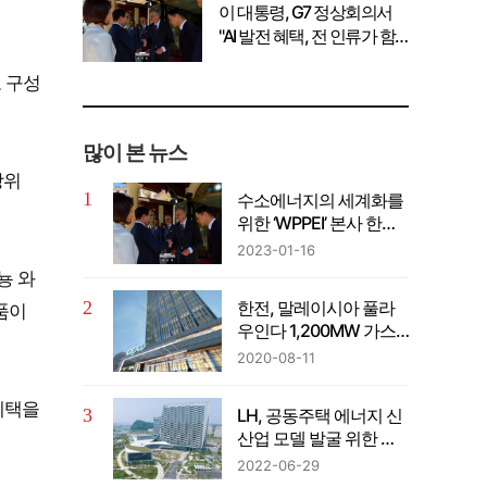
이 대통령, G7 정상회의서
"AI 발전 혜택, 전 인류가 함
께 공유" 강조
 구성
많이 본 뉴스
상위
수소에너지의 세계화를
위한 ‘WPPEI’ 본사 한국
설립
2023-01-16
뇽 와
한전, 말레이시아 풀라
품이
우인다 1,200MW 가스
복합발전사업 계약 체결
2020-08-11
 혜택을
LH, 공동주택 에너지 신
산업 모델 발굴 위한 컨
퍼런스 개최
2022-06-29