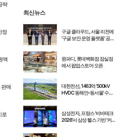
공략
최신뉴스
구글 클라우드, 서울 리전에
 한정
‘구글 보안 운영 플랫폼’ 공식
출시… 국내 기업의 데이터
주권 강화
원파디, 롯데백화점 잠실점
원액
에서 팝업스토어 오픈
대한전선, 1463억 ‘500kV
 판매
HVDC 동해안-동서울’ 수
주… 시장 확대 본격화
삼성전자, 프랑스 '비바테크
이로
2026'서 삼성 헬스 기반 '커
넥티드 케어' 비전 공개