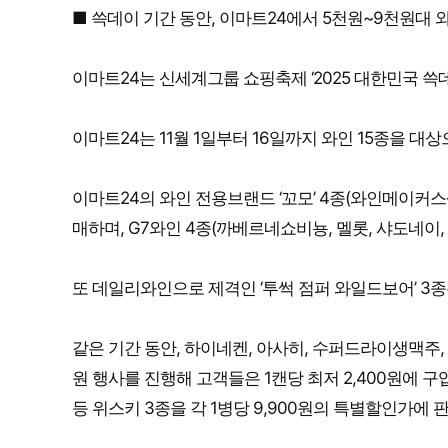
■ 쓱데이 기간 동안, 이마트24에서 5천원~9천원대 와인,
이마트24는 신세계그룹 쇼핑축제 ‘2025 대한민국 쓱
이마트24는 11월 1일부터 16일까지 와인 15종을 대
이마트24의 와인 전용브랜드 ‘꼬모’ 4종(와인메이커스
매하며, G7와인 4종(까베르네쇼비뇽, 멜롯, 샤도네이,
또 데일리와인으로 제격인 ‘투썩 점퍼 와일드보어’ 3종은
같은 기간 동안, 하이네켄, 아사히, 수퍼드라이생맥주, 버드
원 행사를 진행해 고객들은 1캔당 최저 2,400원에 
등 위스키 3종을 각 1병당 9,900원의 특별할인가에 