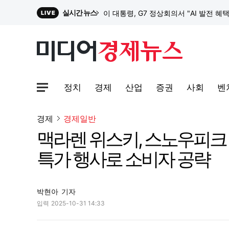
실시간 뉴스
이 대통령, G7 정상회의서 "AI 발전 혜
LIVE
원파디, 롯데백화점 잠실점에서 팝업스
정치
경제
산업
증권
사회
벤
대한전선, 1463억 ‘500kV HVDC 
사이트맵메뉴 열기
경제
경제일반
맥라렌 위스키, 스노우피크 
이 대통령, G7 정상회의서 "AI 발전 혜
특가 행사로 소비자 공략
박현아
기자
입력
2025-10-31 14:33