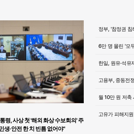
6만 명 몰린 '모
한일, 원유·석유
고용부, 중동전쟁 
월 10만 원 저축
고유가 피해지원금
통령, 사상 첫 '해외 화상 수보회의' 주
민생·안전 한 치 빈틈 없어야"