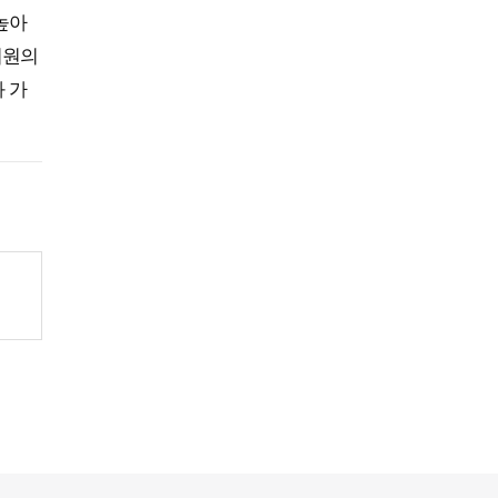
높아
러원의
 가