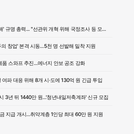
정부, '참정권 침해' 규명 총력... "선관위 개혁 위해 국정조사 등 모든 조치"
두의 창업' 본격 시동…5천 명 선발해 밀착 지원
제품 스와프 추진…에너지 안보 공조 강화
여파 대응 위해 8개 시·도에 130억 원 긴급 투입
 시 3년 뒤 1440만 원…'청년내일저축계좌' 신규 모집
 지급 개시…취약계층 1인당 최대 60만 원 지원