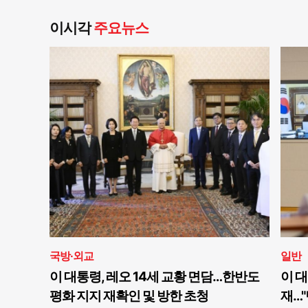
이시각
주요뉴스
국방·외교
일반
이 대통령, 레오 14세 교황 면담…한반도
이 대
평화 지지 재확인 및 방한 초청
재…"