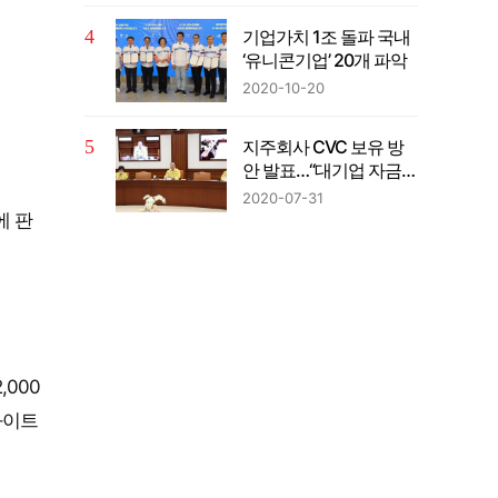
기업가치 1조 돌파 국내
‘유니콘기업’ 20개 파악
2020-10-20
지주회사 CVC 보유 방
안 발표…“대기업 자금의
벤처투자 확대”
2020-07-31
에 판
,000
화이트