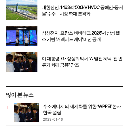
대한전선, 1463억 ‘500kV HVDC 동해안-동서
울’ 수주… 시장 확대 본격화
삼성전자, 프랑스 '비바테크 2026'서 삼성 헬
스 기반 '커넥티드 케어' 비전 공개
이 대통령, G7 정상회의서 "AI 발전 혜택, 전 인
류가 함께 공유" 강조
많이 본 뉴스
수소에너지의 세계화를 위한 ‘WPPEI’ 본사
한국 설립
2023-01-16