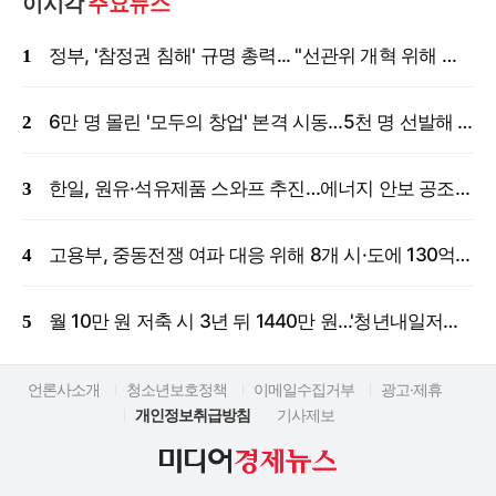
이시각
주요뉴스
정부, '참정권 침해' 규명 총력... "선관위 개혁 위해 국정조사 등 모든 조치"
6만 명 몰린 '모두의 창업' 본격 시동…5천 명 선발해 밀착 지원
한일, 원유·석유제품 스와프 추진…에너지 안보 공조 강화
고용부, 중동전쟁 여파 대응 위해 8개 시·도에 130억 원 긴급 투입
월 10만 원 저축 시 3년 뒤 1440만 원…'청년내일저축계좌' 신규 모집
언론사소개
청소년보호정책
이메일수집거부
광고·제휴
개인정보취급방침
기사제보