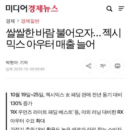
검색창 열기
사이트
경제
경제일반
쌀쌀한 바람 불어오자… 젝시
믹스 아우터 매출 늘어
박현아
기자
공유
인쇄
글자크기
입력
2025-10-29 09:49
10월 19일~25일, 젝시믹스 女 패딩 판매 전년 동기 대비
130% 증가
‘RX 우먼즈 라이트 패딩 베스트’ 등, 야외 러닝 대비한 RX
아우터 수요 확대
간절기 추위 대비 활용도 높은 쉐르파 라인 찾는 소비자