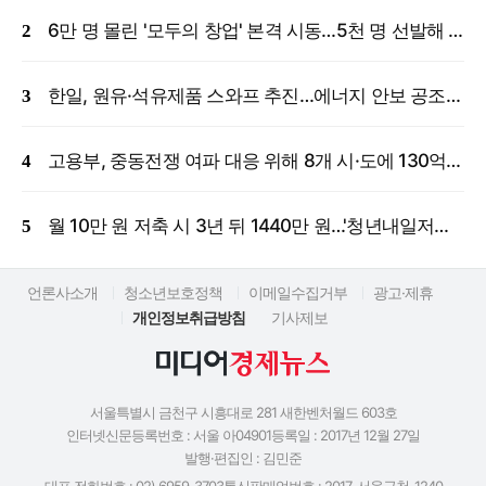
6만 명 몰린 '모두의 창업' 본격 시동…5천 명 선발해 밀착 지원
한일, 원유·석유제품 스와프 추진…에너지 안보 공조 강화
고용부, 중동전쟁 여파 대응 위해 8개 시·도에 130억 원 긴급 투입
월 10만 원 저축 시 3년 뒤 1440만 원…'청년내일저축계좌' 신규 모집
언론사소개
청소년보호정책
이메일수집거부
광고·제휴
개인정보취급방침
기사제보
서울특별시 금천구 시흥대로 281 새한벤처월드 603호
인터넷신문등록번호 : 서울 아04901
등록일 : 2017년 12월 27일
발행·편집인 : 김민준
대표 전화번호 : 02) 6959-3703
통신판매업번호 : 2017-서울금천-1240