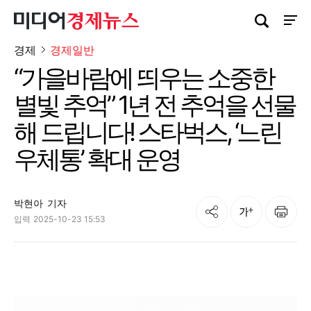
검색창 열기
사이트
경제
경제일반
“가을바람에 띄우는 소중한
별빛 추억” 1년 전 추억을 선물
해 드립니다! 스타벅스, ‘느린
우체통’ 확대 운영
박현아
기자
공유
인쇄
글자크기
입력
2025-10-23 15:53