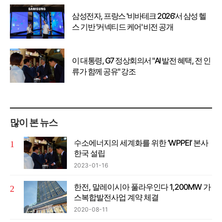
삼성전자, 프랑스 '비바테크 2026'서 삼성 헬
스 기반 '커넥티드 케어' 비전 공개
이 대통령, G7 정상회의서 "AI 발전 혜택, 전 인
류가 함께 공유" 강조
많이 본 뉴스
수소에너지의 세계화를 위한 ‘WPPEI’ 본사
한국 설립
2023-01-16
한전, 말레이시아 풀라우인다 1,200MW 가
스복합발전사업 계약 체결
2020-08-11