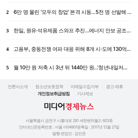
6만 명 몰린 '모두의 창업' 본격 시동…5천 명 선발해 밀착 지원
한일, 원유·석유제품 스와프 추진…에너지 안보 공조 강화
고용부, 중동전쟁 여파 대응 위해 8개 시·도에 130억 원 긴급 투입
월 10만 원 저축 시 3년 뒤 1440만 원…'청년내일저축계좌' 신규 모집
언론사소개
청소년보호정책
이메일수집거부
광고·제휴
개인정보취급방침
기사제보
서울특별시 금천구 시흥대로 281 새한벤처월드 603호
인터넷신문등록번호 : 서울 아04901
등록일 : 2017년 12월 27일
발행·편집인 : 김민준