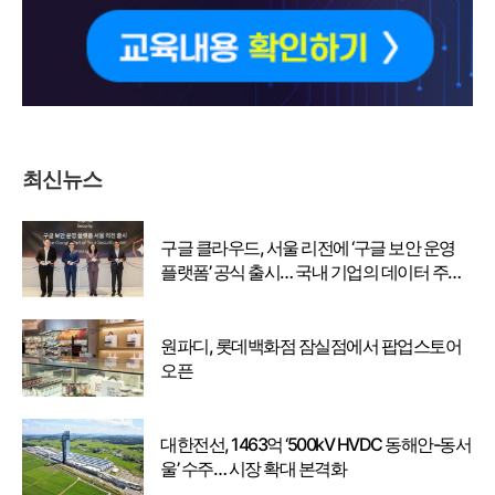
최신뉴스
구글 클라우드, 서울 리전에 ‘구글 보안 운영
플랫폼’ 공식 출시… 국내 기업의 데이터 주권
강화
원파디, 롯데백화점 잠실점에서 팝업스토어
오픈
대한전선, 1463억 ‘500kV HVDC 동해안-동서
울’ 수주… 시장 확대 본격화