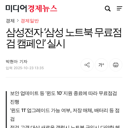
검색창 열기
사이트
경제
경제일반
삼성전자 ‘삼성 노트북 무료점
검 캠페인’ 실시
박현아
기자
공유
인쇄
글자크기
입력
2025-10-23 13:35
보안 업데이트 등 ‘윈도 10’ 지원 종료에 따라 무료점검
진행
‘윈도 11’ 업그레이드 가능 여부, 저장 매체, 배터리 등 점
검
점검 고객 대상 새로운 갤럭시 노트북 구입시 다양한 혜