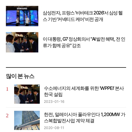
삼성전자, 프랑스 '비바테크 2026'서 삼성 헬
스 기반 '커넥티드 케어' 비전 공개
이 대통령, G7 정상회의서 "AI 발전 혜택, 전 인
류가 함께 공유" 강조
많이 본 뉴스
수소에너지의 세계화를 위한 ‘WPPEI’ 본사
한국 설립
2023-01-16
한전, 말레이시아 풀라우인다 1,200MW 가
스복합발전사업 계약 체결
2020-08-11