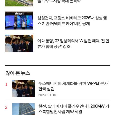
울’ 수주… 시장 확대 본격화
삼성전자, 프랑스 '비바테크 2026'서 삼성 헬
스 기반 '커넥티드 케어' 비전 공개
이 대통령, G7 정상회의서 "AI 발전 혜택, 전 인
류가 함께 공유" 강조
많이 본 뉴스
수소에너지의 세계화를 위한 ‘WPPEI’ 본사
한국 설립
2023-01-16
한전, 말레이시아 풀라우인다 1,200MW 가
스복합발전사업 계약 체결