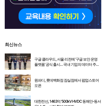
최신뉴스
구글 클라우드, 서울 리전에 ‘구글 보안 운영
플랫폼’ 공식 출시… 국내 기업의 데이터 주권
강화
원파디, 롯데백화점 잠실점에서 팝업스토어
오픈
대한전선, 1463억 ‘500kV HVDC 동해안-동서