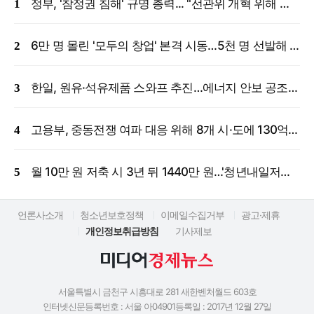
정부, '참정권 침해' 규명 총력... "선관위 개혁 위해 국정조사 등 모든 조치"
6만 명 몰린 '모두의 창업' 본격 시동…5천 명 선발해 밀착 지원
한일, 원유·석유제품 스와프 추진…에너지 안보 공조 강화
고용부, 중동전쟁 여파 대응 위해 8개 시·도에 130억 원 긴급 투입
월 10만 원 저축 시 3년 뒤 1440만 원…'청년내일저축계좌' 신규 모집
언론사소개
청소년보호정책
이메일수집거부
광고·제휴
개인정보취급방침
기사제보
서울특별시 금천구 시흥대로 281 새한벤처월드 603호
인터넷신문등록번호 : 서울 아04901
등록일 : 2017년 12월 27일