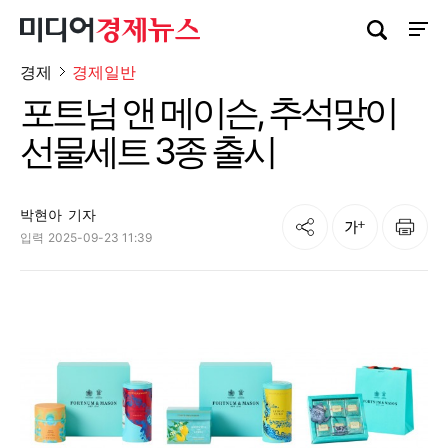
검색창 열기
사이트
경제
경제일반
포트넘 앤 메이슨, 추석맞이
선물세트 3종 출시
박현아
기자
공유
인쇄
글자크기
입력
2025-09-23 11:39