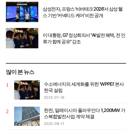
삼성전자, 프랑스 '비바테크 2026'서 삼성 헬
스 기반 '커넥티드 케어' 비전 공개
이 대통령, G7 정상회의서 "AI 발전 혜택, 전 인
류가 함께 공유" 강조
많이 본 뉴스
수소에너지의 세계화를 위한 ‘WPPEI’ 본사
한국 설립
2023-01-16
한전, 말레이시아 풀라우인다 1,200MW 가
스복합발전사업 계약 체결
2020-08-11