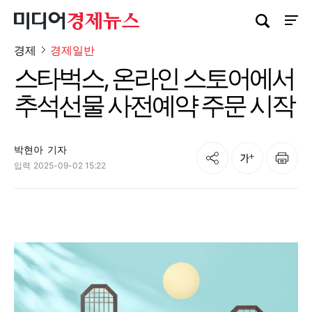
검색창 열기
사이트
경제
경제일반
스타벅스, 온라인 스토어에서
추석선물 사전예약 주문 시작
박현아
기자
공유
인쇄
글자크기
입력
2025-09-02 15:22