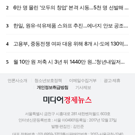
6만 명 몰린 '모두의 창업' 본격 시동…5천 명 선발해 밀착 지원
한일, 원유·석유제품 스와프 추진…에너지 안보 공조 강화
고용부, 중동전쟁 여파 대응 위해 8개 시·도에 130억 원 긴급 투입
월 10만 원 저축 시 3년 뒤 1440만 원…'청년내일저축계좌' 신규 모집
언론사소개
청소년보호정책
이메일수집거부
광고·제휴
개인정보취급방침
기사제보
서울특별시 금천구 시흥대로 281 새한벤처월드 603호
인터넷신문등록번호 : 서울 아04901
등록일 : 2017년 12월 27일
발행·편집인 : 김민준
대표 전화번호 : 02) 6959-3703
통신판매업번호 : 2017-서울금천-1240