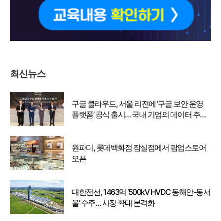
최신뉴스
구글 클라우드, 서울 리전에 ‘구글 보안 운영
플랫폼’ 공식 출시… 국내 기업의 데이터 주권
강화
원파디, 롯데백화점 잠실점에서 팝업스토어
오픈
대한전선, 1463억 ‘500kV HVDC 동해안-동서
울’ 수주… 시장 확대 본격화