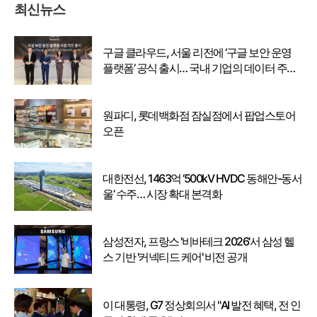
최신뉴스
구글 클라우드, 서울 리전에 ‘구글 보안 운영
플랫폼’ 공식 출시… 국내 기업의 데이터 주권
강화
원파디, 롯데백화점 잠실점에서 팝업스토어
오픈
대한전선, 1463억 ‘500kV HVDC 동해안-동서
울’ 수주… 시장 확대 본격화
삼성전자, 프랑스 '비바테크 2026'서 삼성 헬
스 기반 '커넥티드 케어' 비전 공개
이 대통령, G7 정상회의서 "AI 발전 혜택, 전 인