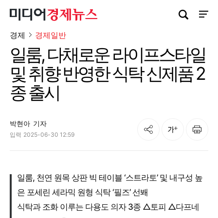
검색창 열기
사이트
경제
경제일반
일룸, 다채로운 라이프스타일
및 취향 반영한 식탁 신제품 2
종 출시
박현아
기자
공유
인쇄
글자크기
입력
2025-06-30 12:59
일룸, 천연 원목 상판 빅 테이블 ‘스트라토’ 및 내구성 높
은 포세린 세라믹 원형 식탁 ‘필즈’ 선봬
식탁과 조화 이루는 다용도 의자 3종 △토피 △다프네