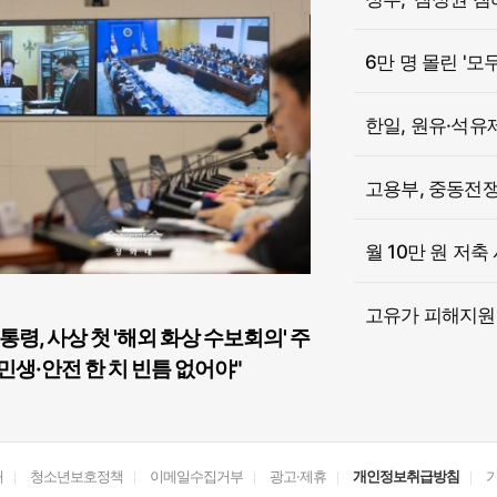
6만 명 몰린 '모
한일, 원유·석유
고용부, 중동전쟁 
월 10만 원 저축
고유가 피해지원금
통령, 사상 첫 '해외 화상 수보회의' 주
민생·안전 한 치 빈틈 없어야"
개
청소년보호정책
이메일수집거부
광고·제휴
개인정보취급방침