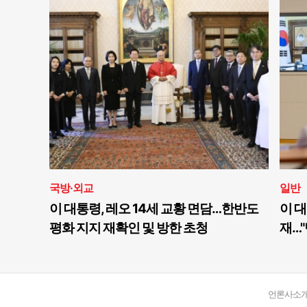
국방·외교
일반
이 대통령, 레오 14세 교황 면담…한반도
이 대
평화 지지 재확인 및 방한 초청
재…"
언론사소