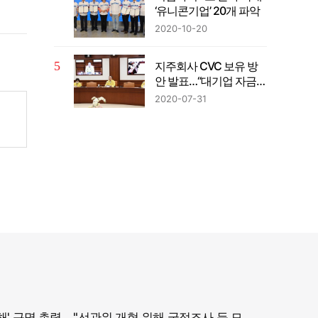
‘유니콘기업’ 20개 파악
2020-10-20
지주회사 CVC 보유 방
안 발표…“대기업 자금의
벤처투자 확대”
2020-07-31
정부, '참정권 침해' 규명 총력... "선관위 개혁 위해 국정조사 등 모든 조치"