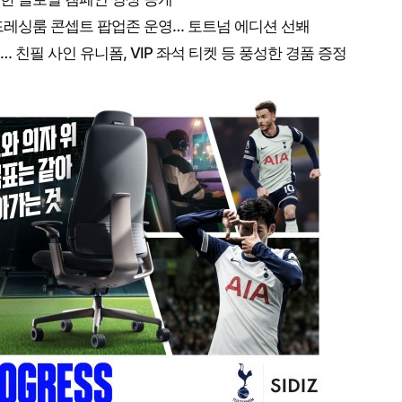
드레싱룸 콘셉트 팝업존 운영… 토트넘 에디션 선봬
행… 친필 사인 유니폼, VIP 좌석 티켓 등 풍성한 경품 증정