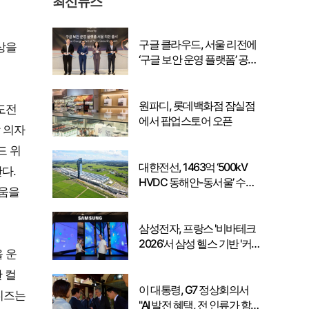
최신뉴스
구글 클라우드, 서울 리전에
상을
‘구글 보안 운영 플랫폼’ 공식
출시… 국내 기업의 데이터
주권 강화
원파디, 롯데백화점 잠실점
도전
에서 팝업스토어 오픈
 의자
드 위
대한전선, 1463억 ‘500kV
한다.
HVDC 동해안-동서울’ 수
다움을
주… 시장 확대 본격화
삼성전자, 프랑스 '비바테크
2026'서 삼성 헬스 기반 '커
 운
넥티드 케어' 비전 공개
 컬
이 대통령, G7 정상회의서
디즈는
"AI 발전 혜택, 전 인류가 함