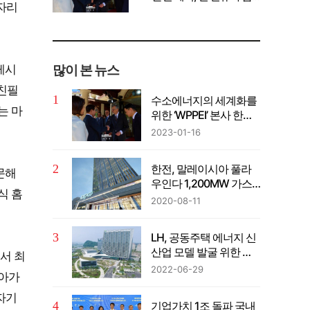
자리
께 공유" 강조
많이 본 뉴스
레시
 친필
수소에너지의 세계화를
는 마
위한 ‘WPPEI’ 본사 한국
설립
2023-01-16
한전, 말레이시아 풀라
문해
우인다 1,200MW 가스
식 홈
복합발전사업 계약 체결
2020-08-11
LH, 공동주택 에너지 신
산업 모델 발굴 위한 컨
서 최
퍼런스 개최
2022-06-29
나아가
자기
기업가치 1조 돌파 국내