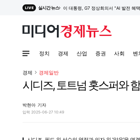
실시간 뉴스
이 대통령, G7 정상회의서 "AI 발전 혜
LIVE
원파디, 롯데백화점 잠실점에서 팝업스
정치
경제
산업
증권
사회
벤
대한전선, 1463억 ‘500kV HVDC 
사이트맵메뉴 열기
경제
경제일반
시디즈, 토트넘 홋스퍼와 
이 대통령, G7 정상회의서 "AI 발전 혜
박현아
기자
입력
2025-06-27 10:49
시디즈, 필드 위 선수의 열정과 의자 위 ‘앉음’을 연