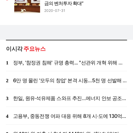
금의 벤처투자 확대”
2020-07-31
이시각
주요뉴스
정부, '참정권 침해' 규명 총력... "선관위 개혁 위해 국정조사 등 모든 조치"
6만 명 몰린 '모두의 창업' 본격 시동…5천 명 선발해 밀착 지원
한일, 원유·석유제품 스와프 추진…에너지 안보 공조 강화
고용부, 중동전쟁 여파 대응 위해 8개 시·도에 130억 원 긴급 투입