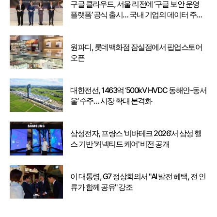
구글 클라우드, 서울 리전에 ‘구글 보안 운영
플랫폼’ 공식 출시… 국내 기업의 데이터 주권
강화
원파디, 롯데백화점 잠실점에서 팝업스토어
오픈
대한전선, 1463억 ‘500kV HVDC 동해안-동서
울’ 수주… 시장 확대 본격화
삼성전자, 프랑스 '비바테크 2026'서 삼성 헬
스 기반 '커넥티드 케어' 비전 공개
이 대통령, G7 정상회의서 "AI 발전 혜택, 전 인
류가 함께 공유" 강조