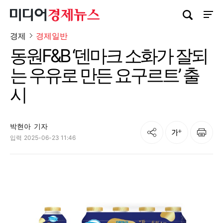
검색창 열기
사이트
경제
경제일반
동원F&B ‘덴마크 소화가 잘되
는 우유로 만든 요구르트’ 출
시
박현아
기자
공유
인쇄
글자크기
입력
2025-06-23 11:46