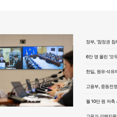
6만 명 몰린 '모
한일, 원유·석유
고용부, 중동전쟁 
월 10만 원 저축
고유가 피해지원금