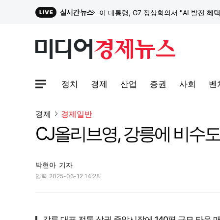
실시간 뉴스
이 대통령, G7 정상회의서 "AI 발전 혜
LIVE
원파디, 롯데백화점 잠실점에서 팝업스
정치
경제
산업
증권
사회
벤
대한전선, 1463억 ‘500kV HVDC 
사이트맵메뉴 열기
경제
경제일반
CJ올리브영, 강릉에 비수도
이 대통령, G7 정상회의서 "AI 발전 혜
박현아
기자
입력
2025-06-12 14:28
강릉 대표 전통 상권 중앙시장에 140평 규모 타운 매