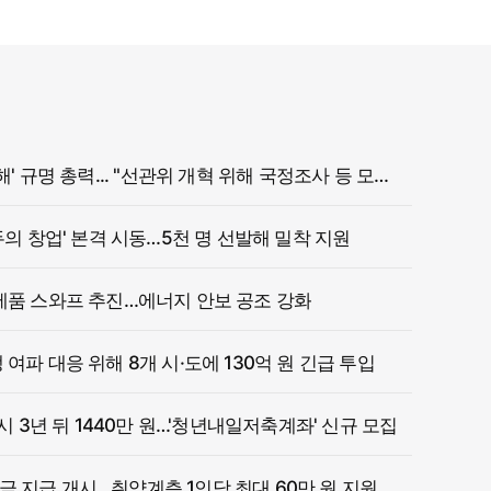
정부, '참정권 침해' 규명 총력... "선관위 개혁 위해 국정조사 등 모든 조치"
두의 창업' 본격 시동…5천 명 선발해 밀착 지원
제품 스와프 추진…에너지 안보 공조 강화
여파 대응 위해 8개 시·도에 130억 원 긴급 투입
 시 3년 뒤 1440만 원…'청년내일저축계좌' 신규 모집
 지급 개시…취약계층 1인당 최대 60만 원 지원