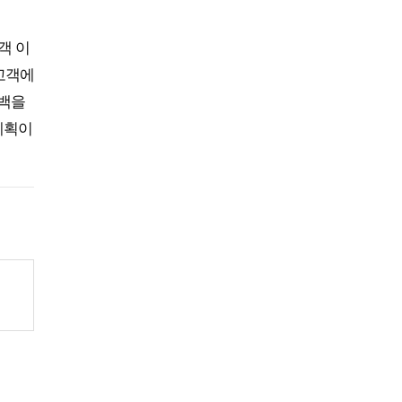
객 이
고객에
립백을
계획이