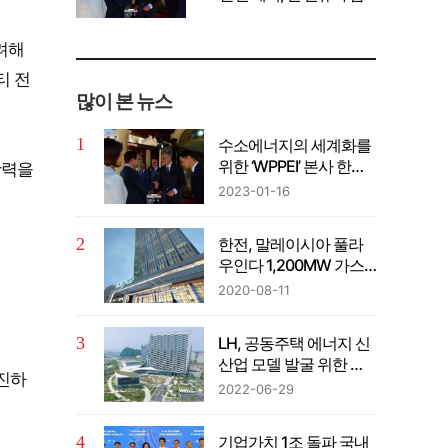
께 공유" 강조
려해
티 전
많이 본 뉴스
수소에너지의 세계화를
위한 ‘WPPEI’ 본사 한국
활력을
설립
2023-01-16
한전, 말레이시아 풀라
우인다 1,200MW 가스
복합발전사업 계약 체결
2020-08-11
LH, 공동주택 에너지 신
산업 모델 발굴 위한 컨
추진하
퍼런스 개최
2022-06-29
기업가치 1조 돌파 국내