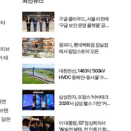
최신뉴스
구글 클라우드, 서울 리전에
릉타
‘구글 보안 운영 플랫폼’ 공식
출시… 국내 기업의 데이터
주권 강화
원파디, 롯데백화점 잠실점
올리브
에서 팝업스토어 오픈
커 테
대한전선, 1463억 ‘500kV
HVDC 동해안-동서울’ 수
주… 시장 확대 본격화
삼성전자, 프랑스 '비바테크
서면
2026'서 삼성 헬스 기반 '커
넥티드 케어' 비전 공개
 브랜
 담은
이 대통령, G7 정상회의서
"AI 발전 혜택, 전 인류가 함