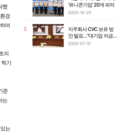
‘유니콘기업’ 20개 파악
작했
2020-10-20
 환경
목하며
지주회사 CVC 보유 방
안 발표…“대기업 자금의
벤처투자 확대”
2020-07-31
최초의
 찍기
 기준
하는
 있는