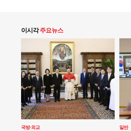
이시각
주요뉴스
국방·외교
일반