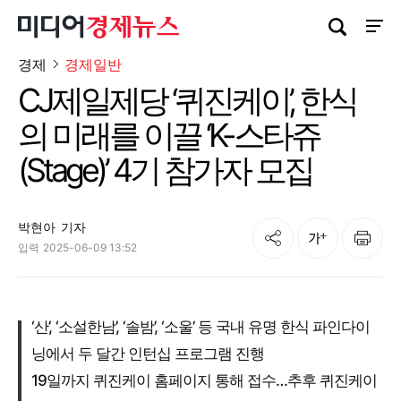
검색창 열기
사이트
경제
경제일반
CJ제일제당 ‘퀴진케이’, 한식
의 미래를 이끌 ‘K-스타쥬
(Stage)’ 4기 참가자 모집
박현아
기자
공유
인쇄
글자크기
입력
2025-06-09 13:52
‘산’, ‘소설한남’, ‘솔밤’, ‘소울’ 등 국내 유명 한식 파인다이
닝에서 두 달간 인턴십 프로그램 진행
19일까지 퀴진케이 홈페이지 통해 접수…추후 퀴진케이