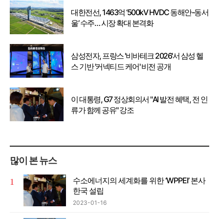
대한전선, 1463억 ‘500kV HVDC 동해안-동서
울’ 수주… 시장 확대 본격화
삼성전자, 프랑스 '비바테크 2026'서 삼성 헬
스 기반 '커넥티드 케어' 비전 공개
이 대통령, G7 정상회의서 "AI 발전 혜택, 전 인
류가 함께 공유" 강조
많이 본 뉴스
수소에너지의 세계화를 위한 ‘WPPEI’ 본사
한국 설립
2023-01-16