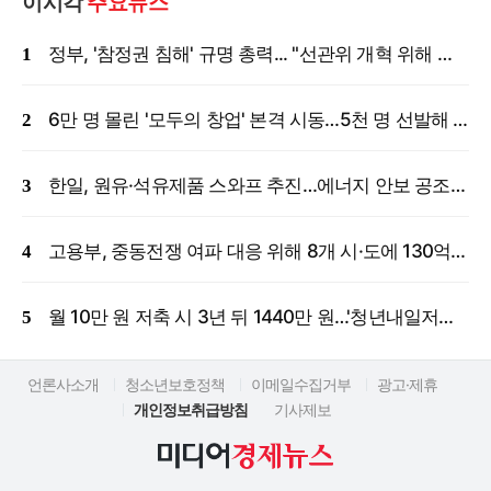
이시각
주요뉴스
정부, '참정권 침해' 규명 총력... "선관위 개혁 위해 국정조사 등 모든 조치"
6만 명 몰린 '모두의 창업' 본격 시동…5천 명 선발해 밀착 지원
한일, 원유·석유제품 스와프 추진…에너지 안보 공조 강화
고용부, 중동전쟁 여파 대응 위해 8개 시·도에 130억 원 긴급 투입
월 10만 원 저축 시 3년 뒤 1440만 원…'청년내일저축계좌' 신규 모집
언론사소개
청소년보호정책
이메일수집거부
광고·제휴
개인정보취급방침
기사제보