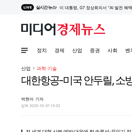
실시간 뉴스
이 대통령, G7 정상회의서 "AI 발전 혜
LIVE
원파디, 롯데백화점 잠실점에서 팝업스
정치
경제
산업
증권
사회
벤
대한전선, 1463억 ‘500kV HVDC 
사이트맵메뉴 열기
산업
과학·기술
대한항공-미국 안두릴, 소방
이 대통령, G7 정상회의서 "AI 발전 혜
박현아
기자
입력
2025-10-01 13:32
전 세계 대형 산불 예방·대응에 AI 솔루션-무인기 