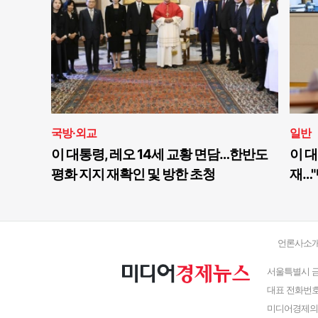
국방·외교
일반
이 대통령, 레오 14세 교황 면담…한반도
이 대
평화 지지 재확인 및 방한 초청
재…"
언론사소
서울특별시 금
대표 전화번호 : 
미디어경제의 