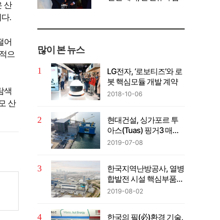
 산
께 공유" 강조
다.
뒤떨어
많이 본 뉴스
극적으
LG전자, ‘로보티즈’와 로
봇 핵심모듈 개발 계약
탐색
2018-10-06
모 산
현대건설, 싱가포르 투
아스(Tuas) 핑거3 매립
공사 진수식
2019-07-08
한국지역난방공사, 열병
합발전 시설 핵심부품
국산화 추진 가속
2019-08-02
한국의 필(必)환경 기술,