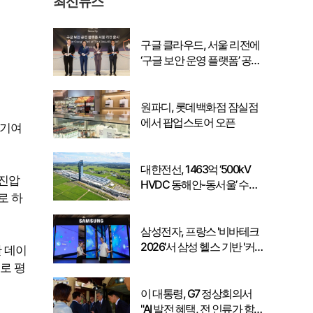
최신뉴스
구글 클라우드, 서울 리전에
‘구글 보안 운영 플랫폼’ 공식
출시… 국내 기업의 데이터
주권 강화
원파디, 롯데백화점 잠실점
에서 팝업스토어 오픈
 기여
대한전선, 1463억 ‘500kV
·진압
HVDC 동해안-동서울’ 수
로 하
주… 시장 확대 본격화
삼성전자, 프랑스 '비바테크
2026'서 삼성 헬스 기반 '커
 데이
넥티드 케어' 비전 공개
로 평
이 대통령, G7 정상회의서
"AI 발전 혜택, 전 인류가 함