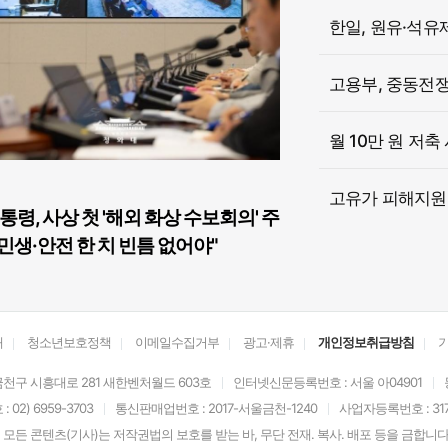
한일, 원유·석유
고용부, 중동전쟁 
월 10만 원 저축
고유가 피해지원금
통령, 사상 첫 '해외 화상 수보회의' 주
민생·안전 한 치 빈틈 없어야"
개
청소년보호정책
이메일수집거부
광고·제휴
개인정보취급방침
천구 시흥대로 281 새한벤처월드 603호
인터넷신문등록번호 : 서울 아04901
02) 6959-3703
통신판매업번호 : 2017-서울금천-1240
사업자등록번호 : 317-
모든 콘텐츠(기사)는 저작권법의 보호를 받는 바, 무단 전재. 복사. 배포 등을 금합니다