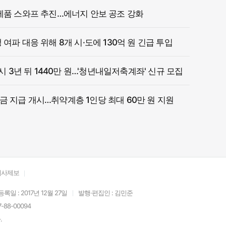
제품 스와프 추진…에너지 안보 공조 강화
여파 대응 위해 8개 시·도에 130억 원 긴급 투입
 시 3년 뒤 1440만 원…'청년내일저축계좌' 신규 모집
 지급 개시…취약계층 1인당 최대 60만 원 지원
기사제보
등록일 : 2017년 12월 27일
발행·편집인 : 김민준
88-00094
.