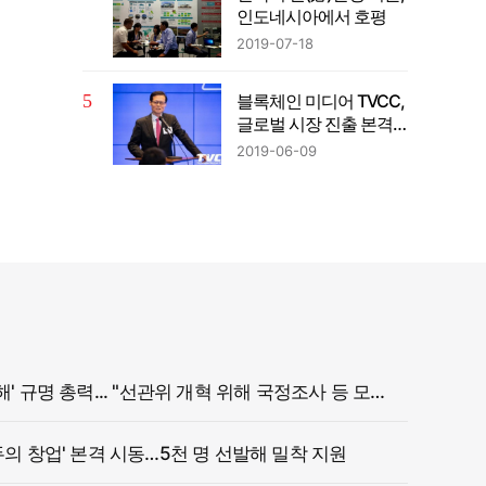
인도네시아에서 호평
2019-07-18
블록체인 미디어 TVCC,
글로벌 시장 진출 본격
화
2019-06-09
정부, '참정권 침해' 규명 총력... "선관위 개혁 위해 국정조사 등 모든 조치"
두의 창업' 본격 시동…5천 명 선발해 밀착 지원