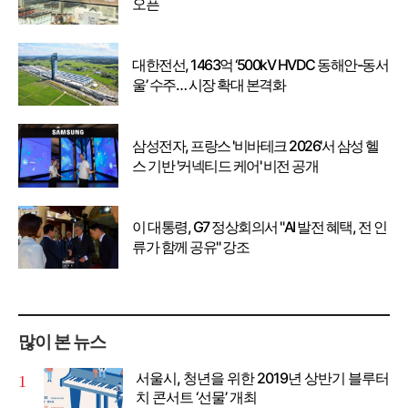
오픈
대한전선, 1463억 ‘500kV HVDC 동해안-동서
울’ 수주… 시장 확대 본격화
삼성전자, 프랑스 '비바테크 2026'서 삼성 헬
스 기반 '커넥티드 케어' 비전 공개
이 대통령, G7 정상회의서 "AI 발전 혜택, 전 인
류가 함께 공유" 강조
많이 본 뉴스
서울시, 청년을 위한 2019년 상반기 블루터
치 콘서트 ‘선물’ 개최