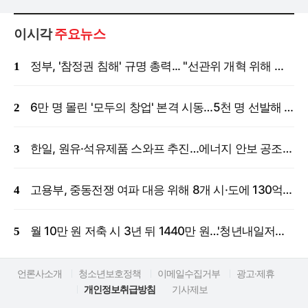
이시각
주요뉴스
정부, '참정권 침해' 규명 총력... "선관위 개혁 위해 국정조사 등 모든 조치"
6만 명 몰린 '모두의 창업' 본격 시동…5천 명 선발해 밀착 지원
한일, 원유·석유제품 스와프 추진…에너지 안보 공조 강화
고용부, 중동전쟁 여파 대응 위해 8개 시·도에 130억 원 긴급 투입
월 10만 원 저축 시 3년 뒤 1440만 원…'청년내일저축계좌' 신규 모집
언론사소개
청소년보호정책
이메일수집거부
광고·제휴
개인정보취급방침
기사제보