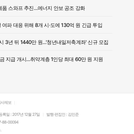
제품 스와프 추진…에너지 안보 공조 강화
여파 대응 위해 8개 시·도에 130억 원 긴급 투입
 시 3년 뒤 1440만 원…'청년내일저축계좌' 신규 모집
 지급 개시…취약계층 1인당 최대 60만 원 지원
기사제보
등록일 : 2017년 12월 27일
발행·편집인 : 김민준
88-00094
.