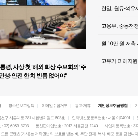
한일, 원유·석유
고용부, 중동전쟁 
월 10만 원 저축
고유가 피해지원금
통령, 사상 첫 '해외 화상 수보회의' 주
민생·안전 한 치 빈틈 없어야"
개
청소년보호정책
이메일수집거부
광고·제휴
개인정보취급방침
천구 시흥대로 281 새한벤처월드 603호
인터넷신문등록번호 : 서울 아04901
02) 6959-3703
통신판매업번호 : 2017-서울금천-1240
사업자등록번호 : 317-
모든 콘텐츠(기사)는 저작권법의 보호를 받는 바, 무단 전재. 복사. 배포 등을 금합니다