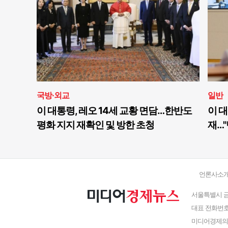
국방·외교
일반
이 대통령, 레오 14세 교황 면담…한반도
이 대
평화 지지 재확인 및 방한 초청
재…"
언론사소
서울특별시 금
대표 전화번호 : 
미디어경제의 