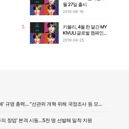
월 27일 출시
2019-06-19
키블리, 4월 한 달간 MY
KIVULI 글로벌 캠페인
진행
2019-04-25
정부, '참정권 침해' 규명 총력... "선관위 개혁 위해 국정조사 등 모든 조치"
두의 창업' 본격 시동…5천 명 선발해 밀착 지원