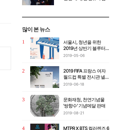
께 공유" 강조
많이 본 뉴스
서울시, 청년을 위한
2019년 상반기 블루터
치 콘서트 ‘선물’ 개최
2019-05-06
2019 FIFA 프랑스 여자
월드컵 특별 전시관 넬
슨 만델라 공원에 개관
2019-06-18
문화재청, 천연기념물
'쌍향수' 기념메달 판매
2019-08-21
MTPR X BTS 컬러렌즈 6