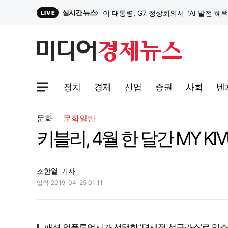
실시간 뉴스
이 대통령, G7 정상회의서 "AI 발전 혜
LIVE
원파디, 롯데백화점 잠실점에서 팝업스
정치
경제
산업
증권
사회
벤
대한전선, 1463억 ‘500kV HVDC 
사이트맵메뉴 열기
문화
문화일반
키블리, 4월 한 달간 MY K
이 대통령, G7 정상회의서 "AI 발전 혜
조한열
기자
입력
2019-04-25 01:11
패션 인플루언서가 선택한 ‘면세점 선글라스’로 입