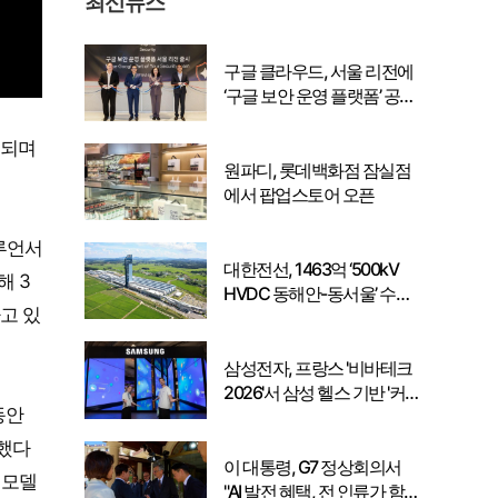
최신뉴스
구글 클라우드, 서울 리전에
‘구글 보안 운영 플랫폼’ 공식
출시… 국내 기업의 데이터
주권 강화
행되며
원파디, 롯데백화점 잠실점
에서 팝업스토어 오픈
루언서
대한전선, 1463억 ‘500kV
해 3
HVDC 동해안-동서울’ 수
고 있
주… 시장 확대 본격화
삼성전자, 프랑스 '비바테크
2026'서 삼성 헬스 기반 '커
동안
넥티드 케어' 비전 공개
반했다
이 대통령, G7 정상회의서
 모델
"AI 발전 혜택, 전 인류가 함