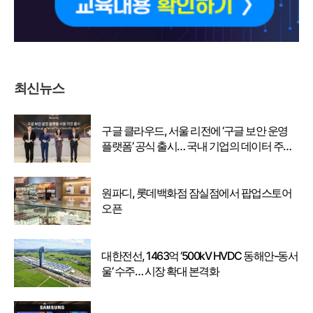
최신뉴스
구글 클라우드, 서울 리전에 ‘구글 보안 운영
플랫폼’ 공식 출시… 국내 기업의 데이터 주권
강화
원파디, 롯데백화점 잠실점에서 팝업스토어
오픈
대한전선, 1463억 ‘500kV HVDC 동해안-동서
울’ 수주… 시장 확대 본격화