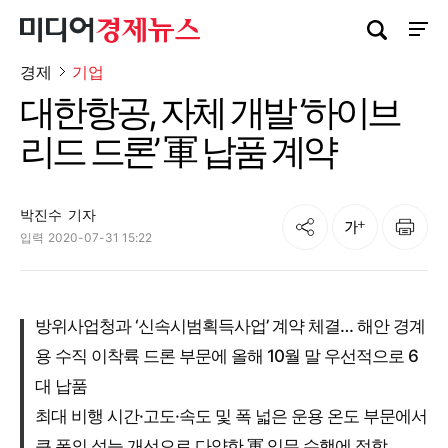
검색창 열기
사이트
경제
기업
대한항공, 자체 개발 ’하이브
리드 드론’ 軍 납품 계약
박진수
기자
공유
인쇄
글자크기
입력
2020-07-31 15:22
방위사업청과 ‘신속시범획득사업’ 계약 체결… 해안 경계
용 수직 이착륙 드론 부문에 올해 10월 말 우선적으로 6
대 납품
최대 비행 시간·고도·속도 및 폭 넓은 운용 온도 부문에서
큰 폭의 성능 개선으로 다양한 軍 임무 수행에 적합