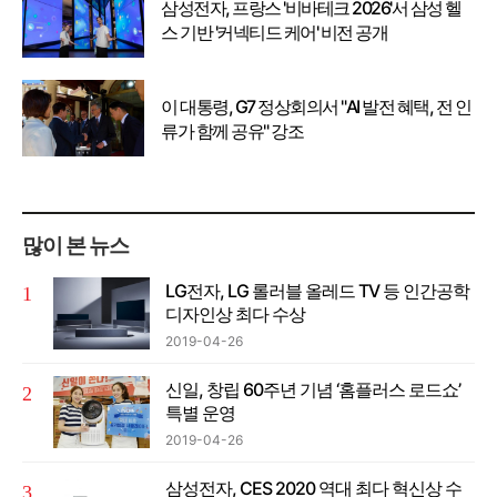
삼성전자, 프랑스 '비바테크 2026'서 삼성 헬
스 기반 '커넥티드 케어' 비전 공개
이 대통령, G7 정상회의서 "AI 발전 혜택, 전 인
류가 함께 공유" 강조
많이 본 뉴스
LG전자, LG 롤러블 올레드 TV 등 인간공학
디자인상 최다 수상
2019-04-26
신일, 창립 60주년 기념 ‘홈플러스 로드쇼’
특별 운영
2019-04-26
삼성전자, CES 2020 역대 최다 혁신상 수