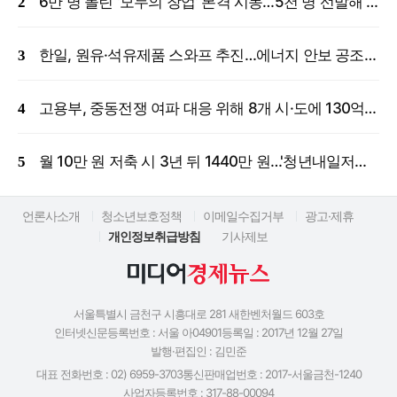
6만 명 몰린 '모두의 창업' 본격 시동…5천 명 선발해 밀착 지원
한일, 원유·석유제품 스와프 추진…에너지 안보 공조 강화
고용부, 중동전쟁 여파 대응 위해 8개 시·도에 130억 원 긴급 투입
월 10만 원 저축 시 3년 뒤 1440만 원…'청년내일저축계좌' 신규 모집
언론사소개
청소년보호정책
이메일수집거부
광고·제휴
개인정보취급방침
기사제보
서울특별시 금천구 시흥대로 281 새한벤처월드 603호
인터넷신문등록번호 : 서울 아04901
등록일 : 2017년 12월 27일
발행·편집인 : 김민준
대표 전화번호 : 02) 6959-3703
통신판매업번호 : 2017-서울금천-1240
사업자등록번호 : 317-88-00094