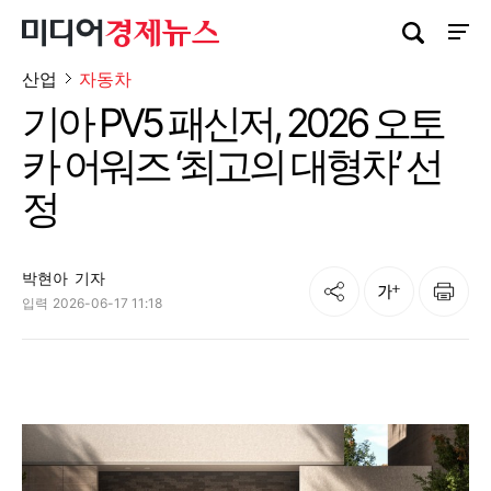
검색창 열기
사이트
산업
자동차
기아 PV5 패신저, 2026 오토
카 어워즈 ‘최고의 대형차’ 선
정
박현아
기자
공유
인쇄
글자크기
입력
2026-06-17 11:18