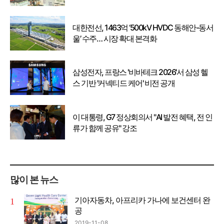
대한전선, 1463억 ‘500kV HVDC 동해안-동서
울’ 수주… 시장 확대 본격화
삼성전자, 프랑스 '비바테크 2026'서 삼성 헬
스 기반 '커넥티드 케어' 비전 공개
이 대통령, G7 정상회의서 "AI 발전 혜택, 전 인
류가 함께 공유" 강조
많이 본 뉴스
기아자동차, 아프리카 가나에 보건센터 완
공
2019-11-08