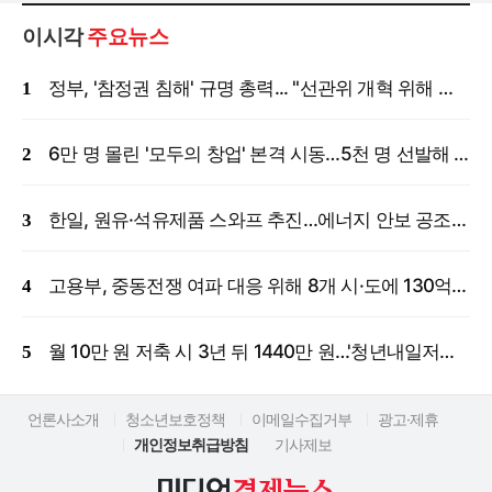
이시각
주요뉴스
정부, '참정권 침해' 규명 총력... "선관위 개혁 위해 국정조사 등 모든 조치"
6만 명 몰린 '모두의 창업' 본격 시동…5천 명 선발해 밀착 지원
한일, 원유·석유제품 스와프 추진…에너지 안보 공조 강화
고용부, 중동전쟁 여파 대응 위해 8개 시·도에 130억 원 긴급 투입
월 10만 원 저축 시 3년 뒤 1440만 원…'청년내일저축계좌' 신규 모집
언론사소개
청소년보호정책
이메일수집거부
광고·제휴
개인정보취급방침
기사제보