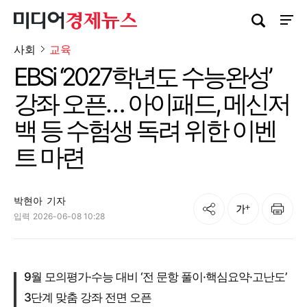
검색창 열기
사이트
사회
교육
EBSi ‘2027학년도 수능완성’
강좌 오픈… 아이패드, 메신저
백 등 수험생 독려 위한 이벤
트 마련
박현아
기자
공유
인쇄
글자크기
입력
2026-06-08 10:28
9월 모의평가·수능 대비 ‘전 문항 풀이·핵심요약·고난도’
3단계 맞춤 강좌 전면 오픈