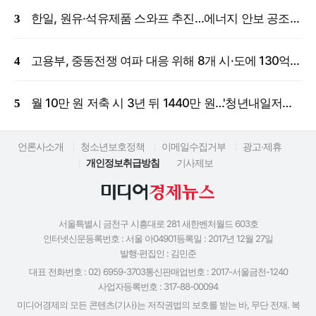
한일, 원유·석유제품 스와프 추진…에너지 안보 공조 강화
고용부, 중동전쟁 여파 대응 위해 8개 시·도에 130억 원 긴급 투입
월 10만 원 저축 시 3년 뒤 1440만 원…'청년내일저축계좌' 신규 모집
언론사소개
청소년보호정책
이메일수집거부
광고·제휴
개인정보취급방침
기사제보
서울특별시 금천구 시흥대로 281 새한벤처월드 603호
인터넷신문등록번호 : 서울 아04901
등록일 : 2017년 12월 27일
발행·편집인 : 김민준
대표 전화번호 : 02) 6959-3703
통신판매업번호 : 2017-서울금천-1240
사업자등록번호 : 317-88-00094
미디어경제의 모든 콘텐츠(기사)는 저작권법의 보호를 받는 바, 무단 전재. 복