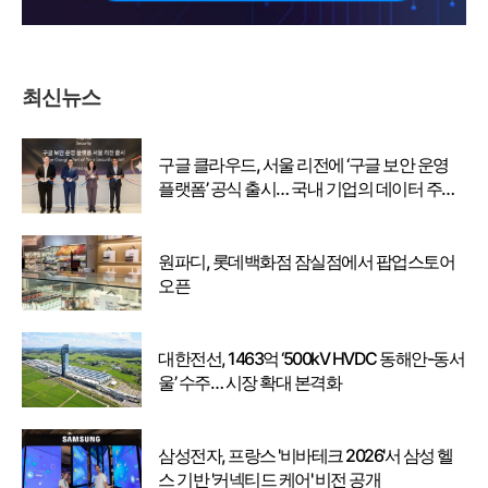
최신뉴스
구글 클라우드, 서울 리전에 ‘구글 보안 운영
플랫폼’ 공식 출시… 국내 기업의 데이터 주권
강화
원파디, 롯데백화점 잠실점에서 팝업스토어
오픈
대한전선, 1463억 ‘500kV HVDC 동해안-동서
울’ 수주… 시장 확대 본격화
삼성전자, 프랑스 '비바테크 2026'서 삼성 헬
스 기반 '커넥티드 케어' 비전 공개