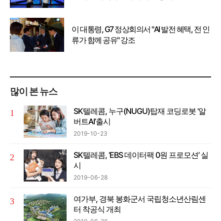
이 대통령, G7 정상회의서 "AI 발전 혜택, 전 인
류가 함께 공유" 강조
많이 본 뉴스
SK텔레콤, 누구(NUGU)탑재 코딩로봇 ‘알
버트AI’출시
2019-10-23
SK텔레콤, ‘EBS 데이터팩 0원 프로모션’ 실
시
2019-06-28
여가부, 경북 봉화군서 국립청소년산림센
터 착공식 개최