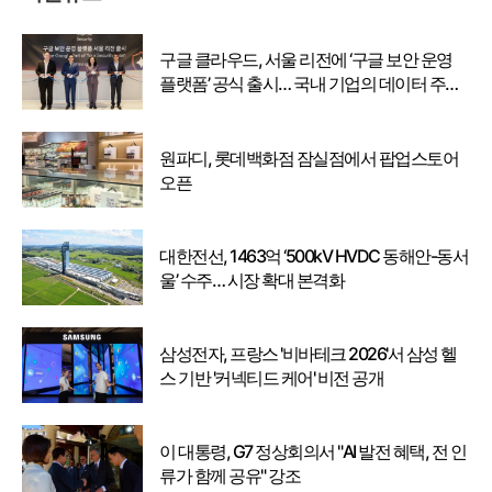
구글 클라우드, 서울 리전에 ‘구글 보안 운영
플랫폼’ 공식 출시… 국내 기업의 데이터 주권
강화
원파디, 롯데백화점 잠실점에서 팝업스토어
오픈
대한전선, 1463억 ‘500kV HVDC 동해안-동서
울’ 수주… 시장 확대 본격화
삼성전자, 프랑스 '비바테크 2026'서 삼성 헬
스 기반 '커넥티드 케어' 비전 공개
이 대통령, G7 정상회의서 "AI 발전 혜택, 전 인
류가 함께 공유" 강조