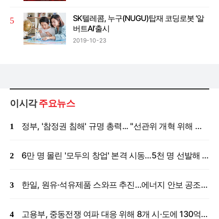
SK텔레콤, 누구(NUGU)탑재 코딩로봇 ‘알
버트AI’출시
2019-10-23
이시각
주요뉴스
정부, '참정권 침해' 규명 총력... "선관위 개혁 위해 국정조사 등 모든 조치"
6만 명 몰린 '모두의 창업' 본격 시동…5천 명 선발해 밀착 지원
한일, 원유·석유제품 스와프 추진…에너지 안보 공조 강화
고용부, 중동전쟁 여파 대응 위해 8개 시·도에 130억 원 긴급 투입