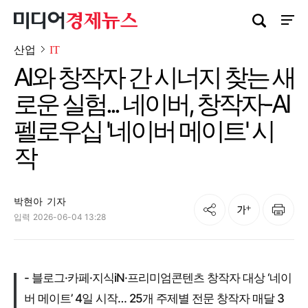
검색창 열기
사이트
산업
IT
AI와 창작자 간 시너지 찾는 새
로운 실험... 네이버, 창작자-AI
펠로우십 '네이버 메이트' 시
작
박현아
기자
공유
인쇄
글자크기
입력
2026-06-04 13:28
- 블로그·카페·지식iN·프리미엄콘텐츠 창작자 대상 ‘네이
버 메이트’ 4일 시작… 25개 주제별 전문 창작자 매달 3