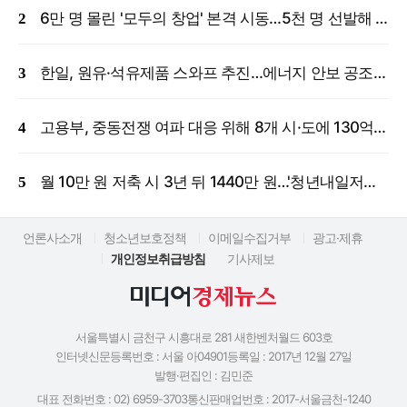
6만 명 몰린 '모두의 창업' 본격 시동…5천 명 선발해 밀착 지원
한일, 원유·석유제품 스와프 추진…에너지 안보 공조 강화
고용부, 중동전쟁 여파 대응 위해 8개 시·도에 130억 원 긴급 투입
월 10만 원 저축 시 3년 뒤 1440만 원…'청년내일저축계좌' 신규 모집
언론사소개
청소년보호정책
이메일수집거부
광고·제휴
개인정보취급방침
기사제보
서울특별시 금천구 시흥대로 281 새한벤처월드 603호
인터넷신문등록번호 : 서울 아04901
등록일 : 2017년 12월 27일
발행·편집인 : 김민준
대표 전화번호 : 02) 6959-3703
통신판매업번호 : 2017-서울금천-1240