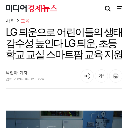
검색창 열기
사이트
사회
교육
LG 틔운으로 어린이들의 생태
감수성 높인다 LG 틔운, 초등
학교 교실 스마트팜 교육 지원
박현아
기자
공유
인쇄
글자크기
입력
2026-06-02 13:24