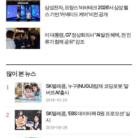
삼성전자, 프랑스 '비바테크 2026'서 삼성 헬
스 기반 '커넥티드 케어' 비전 공개
이 대통령, G7 정상회의서 "AI 발전 혜택, 전 인
류가 함께 공유" 강조
많이 본 뉴스
SK텔레콤, 누구(NUGU)탑재 코딩로봇 ‘알
버트AI’출시
2019-10-23
SK텔레콤, ‘EBS 데이터팩 0원 프로모션’ 실
시
2019-06-28