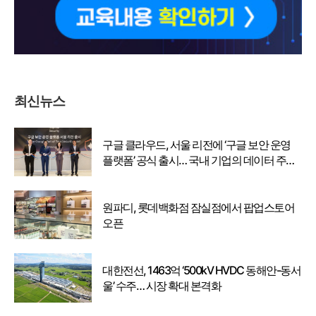
최신뉴스
구글 클라우드, 서울 리전에 ‘구글 보안 운영
플랫폼’ 공식 출시… 국내 기업의 데이터 주권
강화
원파디, 롯데백화점 잠실점에서 팝업스토어
오픈
대한전선, 1463억 ‘500kV HVDC 동해안-동서
울’ 수주… 시장 확대 본격화