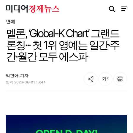
검색창 열기
사이트
연예
멜론, ‘Global-K Chart’ 그랜드
론칭··· 첫 1위 영예는 일간·주
간·월간 모두 에스파
박현아
기자
공유
인쇄
글자크기
입력
2026-06-01 13:44