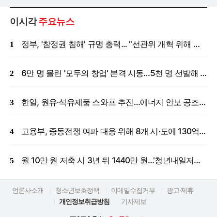
이시각
주요뉴스
정부, '참정권 침해' 규명 총력... "선관위 개혁 위해 국정조사 등 모든 조치"
6만 명 몰린 '모두의 창업' 본격 시동…5천 명 선발해 밀착 지원
한일, 원유·석유제품 스와프 추진…에너지 안보 공조 강화
고용부, 중동전쟁 여파 대응 위해 8개 시·도에 130억 원 긴급 투입
월 10만 원 저축 시 3년 뒤 1440만 원…'청년내일저축계좌' 신규 모집
언론사소개
청소년보호정책
이메일수집거부
광고·제휴
개인정보취급방침
기사제보