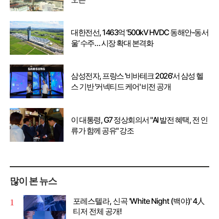
대한전선, 1463억 ‘500kV HVDC 동해안-동서
울’ 수주… 시장 확대 본격화
삼성전자, 프랑스 '비바테크 2026'서 삼성 헬
스 기반 '커넥티드 케어' 비전 공개
이 대통령, G7 정상회의서 "AI 발전 혜택, 전 인
류가 함께 공유" 강조
많이 본 뉴스
포레스텔라, 신곡 'White Night (백야)' 4人
티저 전체 공개!