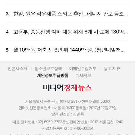
한일, 원유·석유제품 스와프 추진…에너지 안보 공조 강화
고용부, 중동전쟁 여파 대응 위해 8개 시·도에 130억 원 긴급 투입
월 10만 원 저축 시 3년 뒤 1440만 원…'청년내일저축계좌' 신규 모집
언론사소개
청소년보호정책
이메일수집거부
광고·제휴
개인정보취급방침
기사제보
서울특별시 금천구 시흥대로 281 새한벤처월드 603호
인터넷신문등록번호 : 서울 아04901
등록일 : 2017년 12월 27일
발행·편집인 : 김민준
대표 전화번호 : 02) 6959-3703
통신판매업번호 : 2017-서울금천-1240
사업자등록번호 : 317-88-00094