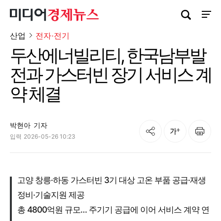
검색창 열기
사이트
산업
전자·전기
두산에너빌리티, 한국남부발
전과 가스터빈 장기 서비스 계
약 체결
박현아
기자
공유
인쇄
글자크기
입력
2026-05-26 10:23
고양 창릉·하동 가스터빈 3기 대상 고온 부품 공급·재생
정비·기술지원 제공
총 4800억원 규모… 주기기 공급에 이어 서비스 계약 연