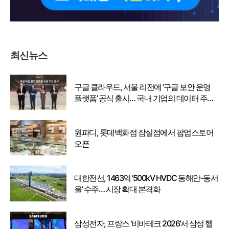
최신뉴스
구글 클라우드, 서울 리전에 ‘구글 보안 운영
플랫폼’ 공식 출시… 국내 기업의 데이터 주권
강화
원파디, 롯데백화점 잠실점에서 팝업스토어
오픈
대한전선, 1463억 ‘500kV HVDC 동해안-동서
울’ 수주… 시장 확대 본격화
삼성전자, 프랑스 '비바테크 2026'서 삼성 헬