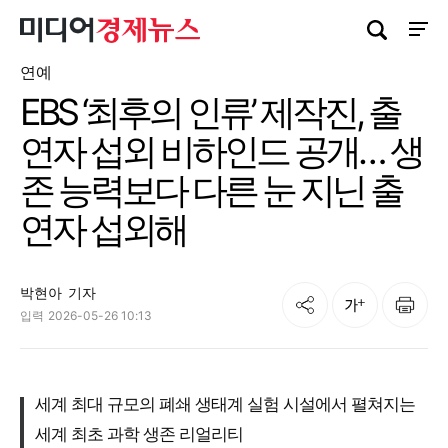
검색창 열기
사이트
연예
EBS ‘최후의 인류’ 제작진, 출
연자 섭외 비하인드 공개… 생
존 능력보다 다른 눈 지닌 출
연자 섭외해
박현아
기자
공유
인쇄
글자크기
입력
2026-05-26 10:13
세계 최대 규모의 폐쇄 생태계 실험 시설에서 펼쳐지는
세계 최초 과학 생존 리얼리티