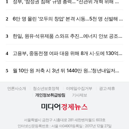
정부, '참정권 침해' 규명 총력... "선관위 개혁 위해 국정조사 등 모든 조치"
6만 명 몰린 '모두의 창업' 본격 시동…5천 명 선발해 밀착 지원
한일, 원유·석유제품 스와프 추진…에너지 안보 공조 강화
고용부, 중동전쟁 여파 대응 위해 8개 시·도에 130억 원 긴급 투입
월 10만 원 저축 시 3년 뒤 1440만 원…'청년내일저축계좌' 신규 모집
언론사소개
청소년보호정책
이메일수집거부
광고·제휴
개인정보취급방침
기사제보
서울특별시 금천구 시흥대로 281 새한벤처월드 603호
인터넷신문등록번호 : 서울 아04901
등록일 : 2017년 12월 27일