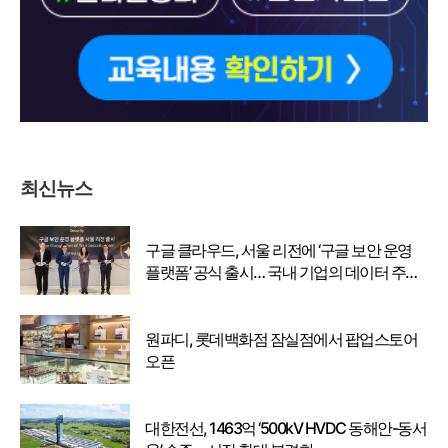
최신뉴스
구글 클라우드, 서울 리전에 ‘구글 보안 운영
플랫폼’ 공식 출시… 국내 기업의 데이터 주권
강화
원파디, 롯데백화점 잠실점에서 팝업스토어
오픈
대한전선, 1463억 ‘500kV HVDC 동해안-동서