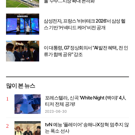
울’ 수주… 시장 확대 본격화
삼성전자, 프랑스 '비바테크 2026'서 삼성 헬
스 기반 '커넥티드 케어' 비전 공개
이 대통령, G7 정상회의서 "AI 발전 혜택, 전 인
류가 함께 공유" 강조
많이 본 뉴스
포레스텔라, 신곡 'White Night (백야)' 4人
티저 전체 공개!
2023-06-30
tvN 예능 '플레이어' 송해나X정혁 멈추지 않
는 폭소 선사