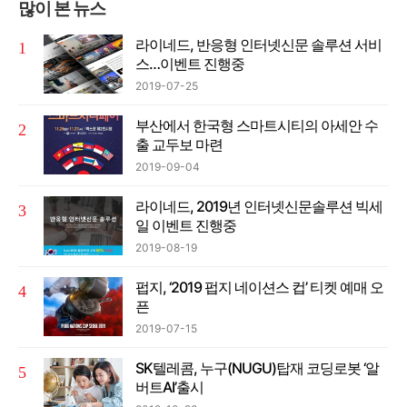
많이 본 뉴스
라이네드, 반응형 인터넷신문 솔루션 서비
스…이벤트 진행중
2019-07-25
부산에서 한국형 스마트시티의 아세안 수
출 교두보 마련
2019-09-04
라이네드, 2019년 인터넷신문솔루션 빅세
일 이벤트 진행중
2019-08-19
펍지, ‘2019 펍지 네이션스 컵’ 티켓 예매 오
픈
2019-07-15
SK텔레콤, 누구(NUGU)탑재 코딩로봇 ‘알
버트AI’출시