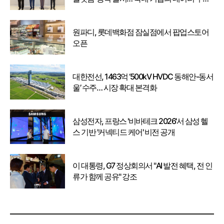
강화
원파디, 롯데백화점 잠실점에서 팝업스토어
오픈
대한전선, 1463억 ‘500kV HVDC 동해안-동서
울’ 수주… 시장 확대 본격화
삼성전자, 프랑스 '비바테크 2026'서 삼성 헬
스 기반 '커넥티드 케어' 비전 공개
이 대통령, G7 정상회의서 "AI 발전 혜택, 전 인
류가 함께 공유" 강조