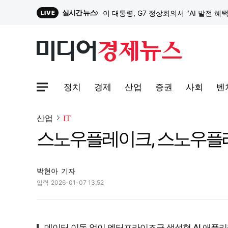
실시간 뉴스
이 대통령, G7 정상회의서 "AI 발전 혜
LIVE
원파디, 롯데백화점 잠실점에서 팝업스
정치
경제
산업
증권
사회
벤
대한전선, 1463억 ‘500kV HVDC 
사이트맵메뉴 열기
산업
IT
스노우플레이크, 스노우플레
이 대통령, G7 정상회의서 "AI 발전 혜
박현아
기자
입력
2026-01-07 13:52
데이터 이동 없이 엔터프라이즈급 생성형 AI 애플리