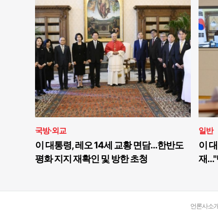
국방·외교
일반
이 대통령, 레오 14세 교황 면담…한반도
이 대
평화 지지 재확인 및 방한 초청
재…"
언론사소