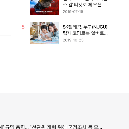
스 컵’ 티켓 예매 오픈
2019-07-15
SK텔레콤, 누구(NUGU)
탑재 코딩로봇 ‘알버트
AI’출시
2019-10-23
정부, '참정권 침해' 규명 총력... "선관위 개혁 위해 국정조사 등 모든 조치"