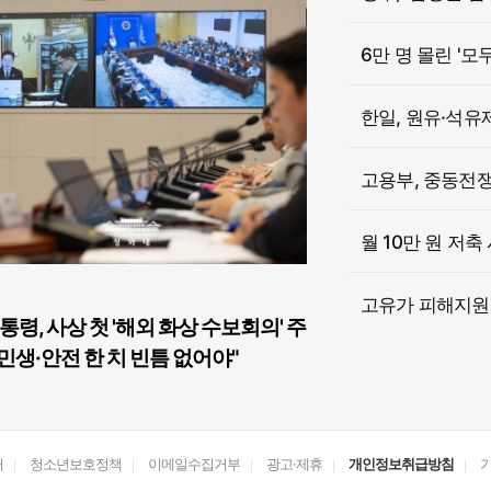
6만 명 몰린 '모
한일, 원유·석유
고용부, 중동전쟁 
월 10만 원 저축
고유가 피해지원금
통령, 사상 첫 '해외 화상 수보회의' 주
민생·안전 한 치 빈틈 없어야"
개
청소년보호정책
이메일수집거부
광고·제휴
개인정보취급방침