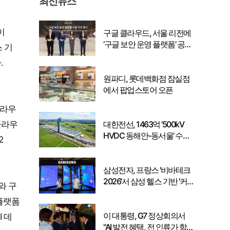
최신뉴스
이
구글 클라우드, 서울 리전에
‘구글 보안 운영 플랫폼’ 공식
 기
출시… 국내 기업의 데이터
.
주권 강화
원파디, 롯데백화점 잠실점
에서 팝업스토어 오픈
클라우
대한전선, 1463억 ‘500kV
클라우
HVDC 동해안-동서울’ 수
2
주… 시장 확대 본격화
삼성전자, 프랑스 '비바테크
2026'서 삼성 헬스 기반 '커
와 구
넥티드 케어' 비전 공개
플랫폼
이 대통령, G7 정상회의서
I 데
"AI 발전 혜택, 전 인류가 함