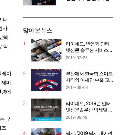
께 공유" 강조
데이터
인사
많이 본 뉴스
코텍
라이네드, 반응형 인터
발 작
넷신문 솔루션 서비스…
이벤트 진행중
2019-07-25
부산에서 한국형 스마트
우플레이
시티의 아세안 수출 교
 제미
두보 마련
2019-09-04
환경에
라이네드, 2019년 인터
넷신문솔루션 빅세일 이
벤트 진행중
2019-08-19
있는 구
이즈
펍지, ‘2019 펍지 네이션