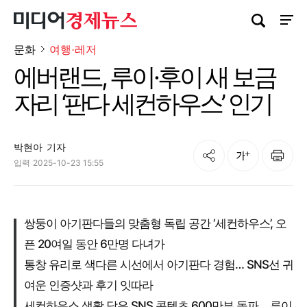
검색창 열기
사이트
문화
여행·레저
에버랜드, 루이·후이 새 보금
자리 ‘판다 세컨하우스’ 인기
박현아
기자
공유
인쇄
글자크기
입력
2025-10-23 15:55
쌍둥이 아기판다들의 맞춤형 독립 공간 ‘세컨하우스’, 오
픈 20여일 동안 6만명 다녀가
통창 유리로 색다른 시선에서 아기판다 경험… SNS선 귀
여운 인증샷과 후기 잇따라
세컨하우스 생활 담은 SNS 콘텐츠 600만뷰 돌파… 루이