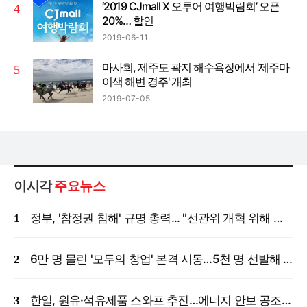
‘2019 CJmall X 오투어 여행박람회’ 오픈
20%… 할인
2019-06-11
마사회, 제주도 곽지 해수욕장에서 '제주마
이색 해변 경주' 개최
2019-07-05
이시각
주요뉴스
정부, '참정권 침해' 규명 총력... "선관위 개혁 위해 국정조사 등 모든 조치"
6만 명 몰린 '모두의 창업' 본격 시동…5천 명 선발해 밀착 지원
한일, 원유·석유제품 스와프 추진…에너지 안보 공조 강화