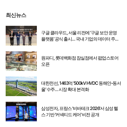
최신뉴스
구글 클라우드, 서울 리전에 ‘구글 보안 운영
플랫폼’ 공식 출시… 국내 기업의 데이터 주권
강화
원파디, 롯데백화점 잠실점에서 팝업스토어
오픈
대한전선, 1463억 ‘500kV HVDC 동해안-동서
울’ 수주… 시장 확대 본격화
삼성전자, 프랑스 '비바테크 2026'서 삼성 헬
스 기반 '커넥티드 케어' 비전 공개