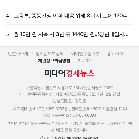
고용부, 중동전쟁 여파 대응 위해 8개 시·도에 130억 원 긴급 투입
월 10만 원 저축 시 3년 뒤 1440만 원…'청년내일저축계좌' 신규 모집
언론사소개
청소년보호정책
이메일수집거부
광고·제휴
개인정보취급방침
기사제보
서울특별시 금천구 시흥대로 281 새한벤처월드 603호
인터넷신문등록번호 : 서울 아04901
등록일 : 2017년 12월 27일
발행·편집인 : 김민준
대표 전화번호 : 02) 6959-3703
통신판매업번호 : 2017-서울금천-1240
사업자등록번호 : 317-88-00094
미디어경제의 모든 콘텐츠(기사)는 저작권법의 보호를 받는 바, 무단 전재. 복
사. 배포 등을 금합니다.
ⓒ 미디어경제 All rights reserved.