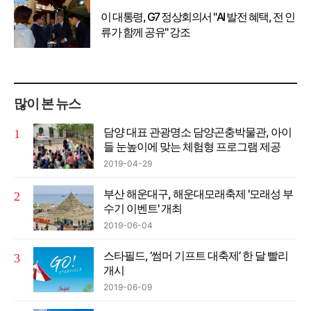
이 대통령, G7 정상회의서 "AI 발전 혜택, 전 인
류가 함께 공유" 강조
많이 본 뉴스
담양 대표 관광명소 담양곤충박물관, 아이
들 눈높이에 맞는 체험형 프로그램 제공
2019-04-29
부산 해운대구, 해운대모래축제 '모래성 부
수기 이벤트' 개최
2019-06-04
스타필드, ‘썸머 기프트 대축제’ 한 달 빨리
개시
2019-06-09