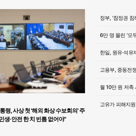
6만 명 몰린 '모
한일, 원유·석유
고용부, 중동전쟁 
월 10만 원 저축
고유가 피해지원금
통령, 사상 첫 '해외 화상 수보회의' 주
민생·안전 한 치 빈틈 없어야"