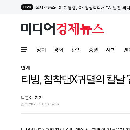
실시간 뉴스
이 대통령, G7 정상회의서 "AI 발전 혜
LIVE
원파디, 롯데백화점 잠실점에서 팝업스
정치
경제
산업
증권
사회
벤
대한전선, 1463억 ‘500kV HVDC 
사이트맵메뉴 열기
연예
티빙, 침착맨X귀멸의 칼날 ‘
이 대통령, G7 정상회의서 "AI 발전 혜
박현아
기자
입력
2025-10-13 14:13
18일 (토) 오전 11시, 애니메이션 ‘귀멸의 칼날’ 1