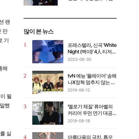
께 공유" 강조
션 팬
많이 본 뉴스
 만
로 기
포레스텔라, 신곡 'White
Night (백야)' 4人 티저
전체 공개!
2023-06-30
통해
tvN 예능 '플레이어' 송해
나X정혁 멈추지 않는 폭
소 선사
2019-08-12
이 될
 말했
'멜로가 체질' 류아벨의
커리어 우먼 연기 대공
개
2019-08-18
를 실
아름다움의 극치, 톱모