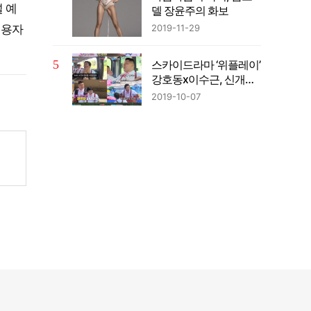
 예
델 장윤주의 화보
2019-11-29
이용자
스카이드라마 ‘위플레이’
강호동x이수근, 신개념
게임 예능의 탄생
2019-10-07