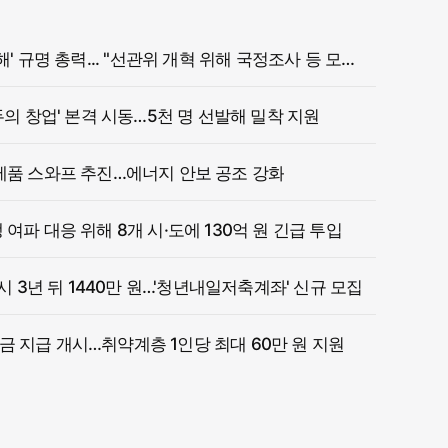
정부, '참정권 침해' 규명 총력... "선관위 개혁 위해 국정조사 등 모든 조치"
두의 창업' 본격 시동…5천 명 선발해 밀착 지원
제품 스와프 추진…에너지 안보 공조 강화
여파 대응 위해 8개 시·도에 130억 원 긴급 투입
 시 3년 뒤 1440만 원…'청년내일저축계좌' 신규 모집
 지급 개시…취약계층 1인당 최대 60만 원 지원