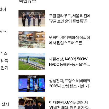
최신뉴스
‘같이
구글 클라우드, 서울 리전에
‘구글 보안 운영 플랫폼’ 공식
출시… 국내 기업의 데이터
기까지
주권 강화
원파디, 롯데백화점 잠실점
에서 팝업스토어 오픈
시리즈
대한전선, 1463억 ‘500kV
. 특
HVDC 동해안-동서울’ 수
 인기
주… 시장 확대 본격화
삼성전자, 프랑스 '비바테크
2026'서 삼성 헬스 기반 '커
넥티드 케어' 비전 공개
이 대통령, G7 정상회의서
간 실시
"AI 발전 혜택, 전 인류가 함