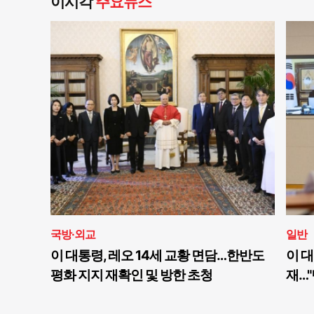
이시각
주요뉴스
국방·외교
일반
이 대통령, 레오 14세 교황 면담…한반도
이 대
평화 지지 재확인 및 방한 초청
재…"