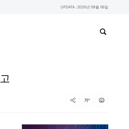
UPDATA :
2026년 08월 06일
검색창 열기
예고
공유
인쇄
글자크기