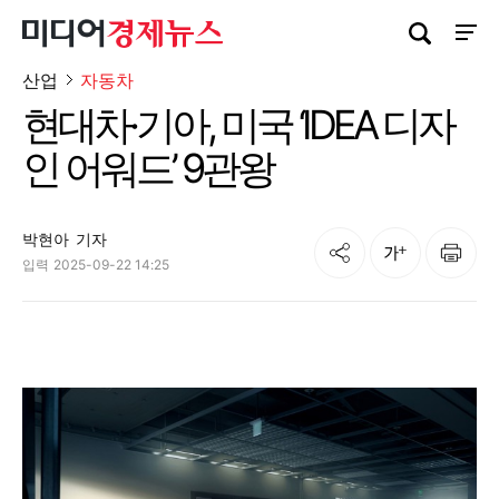
검색창 열기
사이트
산업
자동차
현대차·기아, 미국 ‘IDEA 디자
인 어워드’ 9관왕
박현아
기자
공유
인쇄
글자크기
입력
2025-09-22 14:25