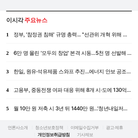
이시각
주요뉴스
정부, '참정권 침해' 규명 총력... "선관위 개혁 위해 국정조사 등 모든 조치"
6만 명 몰린 '모두의 창업' 본격 시동…5천 명 선발해 밀착 지원
한일, 원유·석유제품 스와프 추진…에너지 안보 공조 강화
고용부, 중동전쟁 여파 대응 위해 8개 시·도에 130억 원 긴급 투입
월 10만 원 저축 시 3년 뒤 1440만 원…'청년내일저축계좌' 신규 모집
언론사소개
청소년보호정책
이메일수집거부
광고·제휴
개인정보취급방침
기사제보