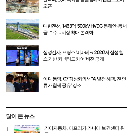
오픈
대한전선, 1463억 ‘500kV HVDC 동해안-동서
울’ 수주… 시장 확대 본격화
삼성전자, 프랑스 '비바테크 2026'서 삼성 헬
스 기반 '커넥티드 케어' 비전 공개
이 대통령, G7 정상회의서 "AI 발전 혜택, 전 인
류가 함께 공유" 강조
많이 본 뉴스
기아자동차, 아프리카 가나에 보건센터 완