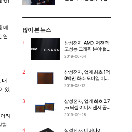
rch
께 공유" 강조
튬 메
많이 본 뉴스
한 연
삼성전자-AMD, 저전력·
고성능 그래픽 분야 협
력
2019-06-04
삼성전자, 업계 최초 1억
8백만 화소 모바일 이미
로 대
지센서 공개
2019-08-12
이 있
삼성전자, 업계 최초 0.7
㎛ 픽셀 이미지센서 공
개
2019-09-25
 어려
유발할
삼성전자, 네버다이