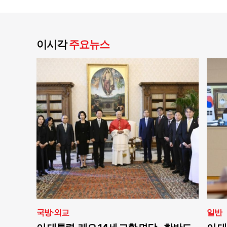
이시각
주요뉴스
국방·외교
일반