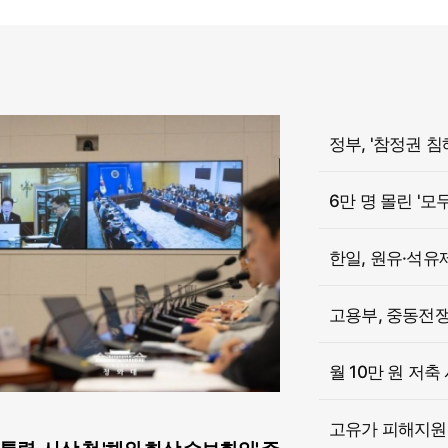
6만 명 몰린 '모
한일, 원유·석유
고용부, 중동전쟁 
월 10만 원 저축
고유가 피해지원금