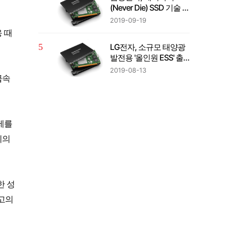
(Never Die) SSD 기술 등
3大 혁신 SW 기술 첫 적
2019-09-19
용
 때
LG전자, 소규모 태양광
발전용 '올인원 ESS' 출
시
2019-08-13
급속
문제를
지의
한 성
고의