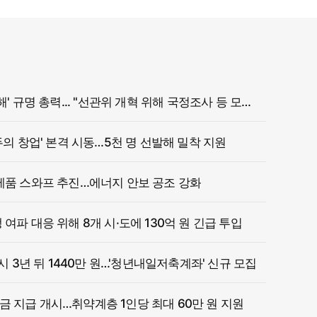
정부, '참정권 침해' 규명 총력... "선관위 개혁 위해 국정조사 등 모든 조치"
두의 창업' 본격 시동…5천 명 선발해 밀착 지원
제품 스와프 추진…에너지 안보 공조 강화
여파 대응 위해 8개 시·도에 130억 원 긴급 투입
 시 3년 뒤 1440만 원…'청년내일저축계좌' 신규 모집
 지급 개시…취약계층 1인당 최대 60만 원 지원