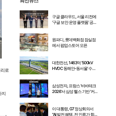
최신뉴스
구글 클라우드, 서울 리전에
‘구글 보안 운영 플랫폼’ 공식
출시… 국내 기업의 데이터
주권 강화
원파디, 롯데백화점 잠실점
에서 팝업스토어 오픈
대한전선, 1463억 ‘500kV
HVDC 동해안-동서울’ 수
배터리로
주… 시장 확대 본격화
삼성전자, 프랑스 '비바테크
2026'서 삼성 헬스 기반 '커
까지
넥티드 케어' 비전 공개
이 대통령, G7 정상회의서
"AI 발전 혜택, 전 인류가 함