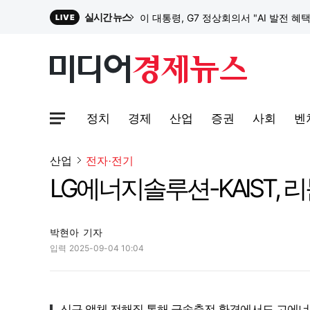
실시간 뉴스
이 대통령, G7 정상회의서 "AI 발전 혜
LIVE
원파디, 롯데백화점 잠실점에서 팝업스
정치
경제
산업
증권
사회
벤
대한전선, 1463억 ‘500kV HVDC 
사이트맵메뉴 열기
산업
전자·전기
LG에너지솔루션-KAIST, 
이 대통령, G7 정상회의서 "AI 발전 혜
박현아
기자
입력
2025-09-04 10:04
신규 액체 전해질 통해 급속충전 환경에서도 고에너