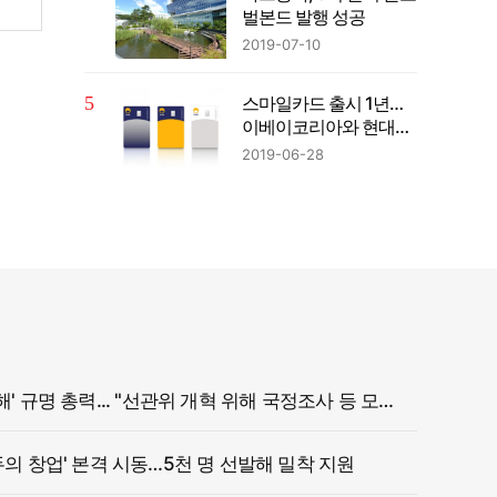
벌본드 발행 성공
2019-07-10
스마일카드 출시 1년…
이베이코리아와 현대카
드 모두 웃었다
2019-06-28
정부, '참정권 침해' 규명 총력... "선관위 개혁 위해 국정조사 등 모든 조치"
두의 창업' 본격 시동…5천 명 선발해 밀착 지원