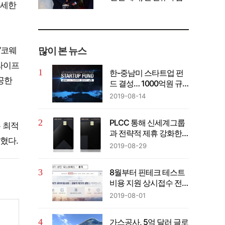
자세한
께 공유" 강조
많이 본 뉴스
‘코웨
라이프
한-중남미 스타트업 펀
공한
드 결성… 1000억원 규
모
2019-08-14
PLCC 통해 신세계그룹
 최적
과 전략적 제휴 강화한
혔다.
다
2019-08-29
8월부터 핀테크 테스트
비용 지원 상시접수 전
환
2019-08-01
가스공사, 5억 달러 글로