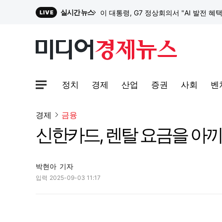
실시간 뉴스
이 대통령, G7 정상회의서 "AI 발전 혜
LIVE
원파디, 롯데백화점 잠실점에서 팝업스
정치
경제
산업
증권
사회
벤
대한전선, 1463억 ‘500kV HVDC 
사이트맵메뉴 열기
경제
금융
신한카드, 렌탈 요금을 아끼
이 대통령, G7 정상회의서 "AI 발전 혜
박현아
기자
입력
2025-09-03 11:17