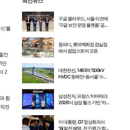
최신뉴스
구글 클라우드, 서울 리전에
‘구글 보안 운영 플랫폼’ 공식
드’를
출시… 국내 기업의 데이터
주권 강화
원파디, 롯데백화점 잠실점
에서 팝업스토어 오픈
 할인
1만
대한전선, 1463억 ‘500kV
터 2
HVDC 동해안-동서울’ 수
주… 시장 확대 본격화
삼성전자, 프랑스 '비바테크
과 함
2026'서 삼성 헬스 기반 '커
 직전
넥티드 케어' 비전 공개
이 대통령, G7 정상회의서
"AI 발전 혜택, 전 인류가 함