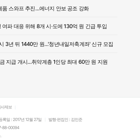
제품 스와프 추진…에너지 안보 공조 강화
여파 대응 위해 8개 시·도에 130억 원 긴급 투입
 시 3년 뒤 1440만 원…'청년내일저축계좌' 신규 모집
 지급 개시…취약계층 1인당 최대 60만 원 지원
기사제보
등록일 : 2017년 12월 27일
발행·편집인 : 김민준
88-00094
.