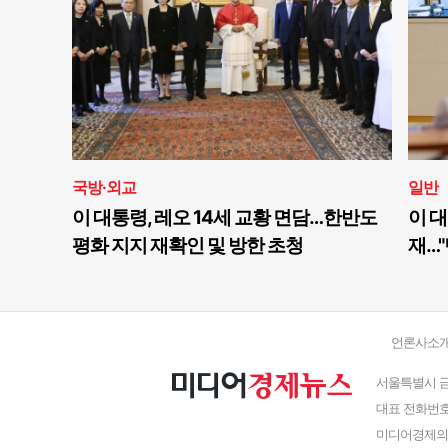
국방·외교
일반
이 대통령, 레오 14세 교황 면담…한반도
이 대
평화 지지 재확인 및 방한 초청
재…"
언론사소
서울특별시 금
대표 전화번호 : 
미디어경제의 