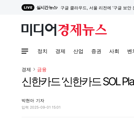
실시간 뉴스
LIVE
원파디, 롯데백화점 잠실점에서 팝업스
대한전선, 1463억 ‘500kV HVDC 
정치
경제
산업
증권
사회
벤
사이트맵메뉴 열기
이 대통령, G7 정상회의서 "AI 발전 혜
경제
금융
신한카드 ‘신한카드 SOL Pla
박현아
기자
입력
2025-09-01 15:01