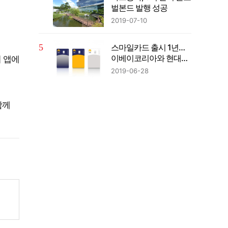
벌본드 발행 성공
2019-07-10
스마일카드 출시 1년…
이베이코리아와 현대카
 앱에
드 모두 웃었다
2019-06-28
함께