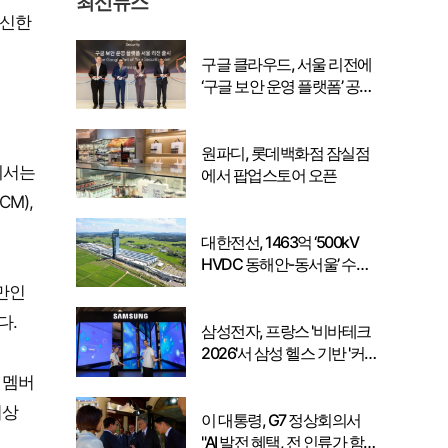
최신뉴스
‘신한
구글 클라우드, 서울 리전에
‘구글 보안 운영 플랫폼’ 공식
출시… 국내 기업의 데이터
주권 강화
원파디, 롯데백화점 잠실점
에서는
에서 팝업스토어 오픈
M),
대한전선, 1463억 ‘500kV
HVDC 동해안-동서울’ 수
주… 시장 확대 본격화
미만인
다.
삼성전자, 프랑스 '비바테크
2026'서 삼성 헬스 기반 '커
넥티드 케어' 비전 공개
 멤버
이상
이 대통령, G7 정상회의서
"AI 발전 혜택, 전 인류가 함