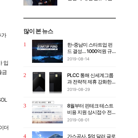
께 공유" 강조
많이 본 뉴스
추가
한-중남미 스타트업 펀
드 결성… 1000억원 규
모
2019-08-14
가 입
출금
PLCC 통해 신세계그룹
과 전략적 제휴 강화한
다
2019-08-29
OL
8월부터 핀테크 테스트
비용 지원 상시접수 전
환
2019-08-01
레이더
가스공사, 5억 달러 글로