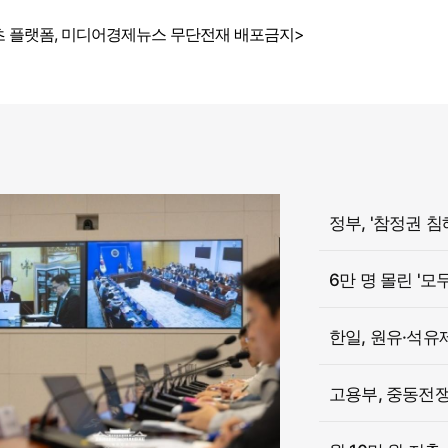
 플랫폼, 미디어경제뉴스 무단전재 배포금지>
6만 명 몰린 '모
한일, 원유·석유
고용부, 중동전쟁 