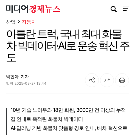
검색창 열기
사이트
산업
자동차
아틀란 트럭, 국내 최대 화물
차 빅데이터·AI로 운송 혁신 주
도
박현아
기자
공유
인쇄
글자크기
입력
2025-08-27 13:44
10년 기술 노하우와 18만 회원, 3000만 건 이상의 누적
길 안내로 축적된 화물차 빅데이터
AI·딥러닝 기반 화물차 맞춤형 경로 안내, 배차 혁신으로