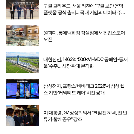
구글 클라우드, 서울 리전에 ‘구글 보안 운영
플랫폼’ 공식 출시… 국내 기업의 데이터 주권
강화
원파디, 롯데백화점 잠실점에서 팝업스토어
오픈
대한전선, 1463억 ‘500kV HVDC 동해안-동서
울’ 수주… 시장 확대 본격화
삼성전자, 프랑스 '비바테크 2026'서 삼성 헬
스 기반 '커넥티드 케어' 비전 공개
이 대통령, G7 정상회의서 "AI 발전 혜택, 전 인
류가 함께 공유" 강조