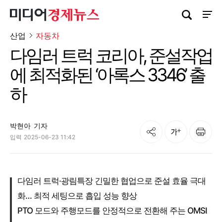
검색창 열기
사이트
산업
자동차
다임러 트럭 코리아, 준설작업
에 최적화된 ‘아록스 3346’ 출
하
박현아
기자
공유
인쇄
글자크기
입력
2025-06-23 11:42
다임러 트럭·광림특장 긴밀한 협업으로 준설 효율 극대
화… 최적 세팅으로 흡입 성능 향상
PTO 모드와 주행모드를 안정적으로 전환해 주는 OMSI