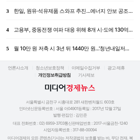
한일, 원유·석유제품 스와프 추진…에너지 안보 공조 강화
고용부, 중동전쟁 여파 대응 위해 8개 시·도에 130억 원 긴급 투입
월 10만 원 저축 시 3년 뒤 1440만 원…'청년내일저축계좌' 신규 모집
언론사소개
청소년보호정책
이메일수집거부
광고·제휴
개인정보취급방침
기사제보
서울특별시 금천구 시흥대로 281 새한벤처월드 603호
인터넷신문등록번호 : 서울 아04901
등록일 : 2017년 12월 27일
발행·편집인 : 김민준
대표 전화번호 : 02) 6959-3703
통신판매업번호 : 2017-서울금천-1240
사업자등록번호 : 317-88-00094
미디어경제의 모든 콘텐츠(기사)는 저작권법의 보호를 받는 바, 무단 전재. 복