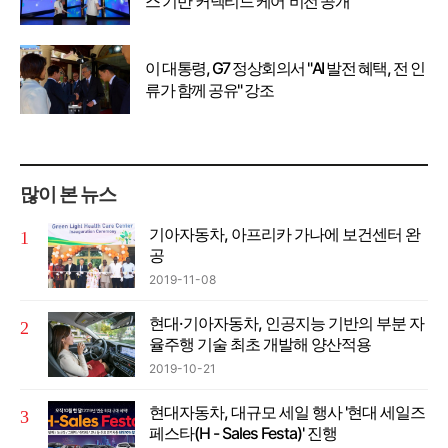
스 기반 '커넥티드 케어' 비전 공개
이 대통령, G7 정상회의서 "AI 발전 혜택, 전 인
류가 함께 공유" 강조
많이 본 뉴스
기아자동차, 아프리카 가나에 보건센터 완
공
2019-11-08
현대·기아자동차, 인공지능 기반의 부분 자
율주행 기술 최초 개발해 양산적용
2019-10-21
현대자동차, 대규모 세일 행사 '현대 세일즈
페스타(H - Sales Festa)' 진행