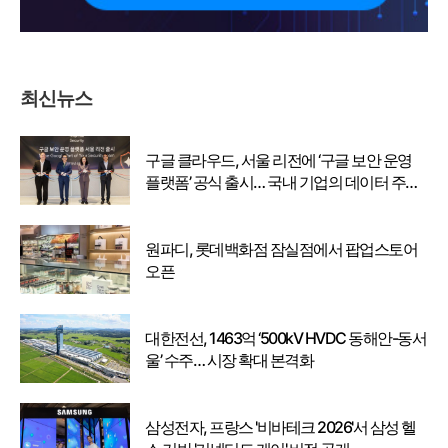
최신뉴스
구글 클라우드, 서울 리전에 ‘구글 보안 운영
플랫폼’ 공식 출시… 국내 기업의 데이터 주권
강화
원파디, 롯데백화점 잠실점에서 팝업스토어
오픈
대한전선, 1463억 ‘500kV HVDC 동해안-동서
울’ 수주… 시장 확대 본격화
삼성전자, 프랑스 '비바테크 2026'서 삼성 헬