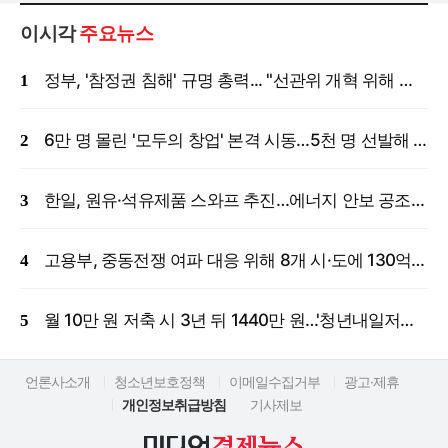
이시각
주요뉴스
정부, '참정권 침해' 규명 총력... "선관위 개혁 위해 국정조사 등 모든 조치"
6만 명 몰린 '모두의 창업' 본격 시동…5천 명 선발해 밀착 지원
한일, 원유·석유제품 스와프 추진…에너지 안보 공조 강화
고용부, 중동전쟁 여파 대응 위해 8개 시·도에 130억 원 긴급 투입
월 10만 원 저축 시 3년 뒤 1440만 원…'청년내일저축계좌' 신규 모집
언론사소개
청소년보호정책
이메일수집거부
광고·제휴
개인정보취급방침
기사제보