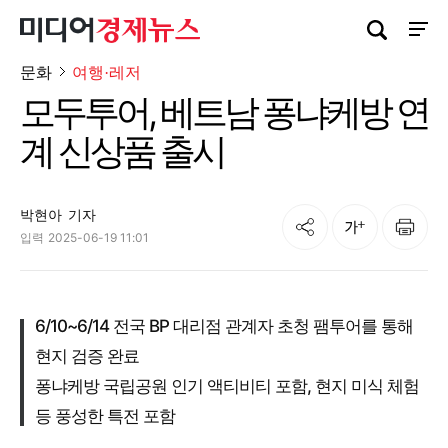
검색창 열기
사이트
문화
여행·레저
모두투어, 베트남 퐁냐케방 연
계 신상품 출시
박현아
기자
공유
인쇄
글자크기
입력
2025-06-19 11:01
6/10~6/14 전국 BP 대리점 관계자 초청 팸투어를 통해
현지 검증 완료
퐁냐케방 국립공원 인기 액티비티 포함, 현지 미식 체험
등 풍성한 특전 포함