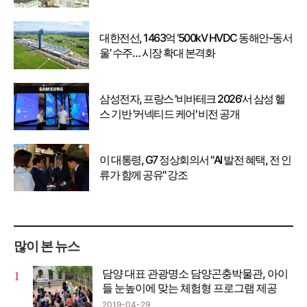
대한전선, 1463억 ‘500kV HVDC 동해안-동서
울’ 수주… 시장 확대 본격화
삼성전자, 프랑스 '비바테크 2026'서 삼성 헬
스 기반 '커넥티드 케어' 비전 공개
이 대통령, G7 정상회의서 "AI 발전 혜택, 전 인
류가 함께 공유" 강조
많이 본 뉴스
담양 대표 관광명소 담양곤충박물관, 아이
들 눈높이에 맞는 체험형 프로그램 제공
2019-04-29