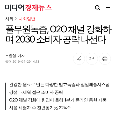
검색창 열기
사이트
사회
사회일반
풀무원녹즙, O2O 채널 강화하
며 2030 소비자 공략 나선다
조한열
기자
공유
인쇄
글자크기
입력
2019-04-29 14:13
건강한 원료로 만든 다양한 발효녹즙과 일일배송시스템
강점 내세워 젊은 소비자 공략
O2O 채널 강화에 힘입어 올해 1분기 온라인 통한 제품
시음 체험자 수 전년동기比 22%↑