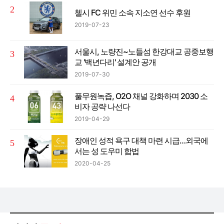
첼시 FC 위민 소속 지소연 선수 후원
2019-07-23
서울시, 노량진~노들섬 한강대교 공중보행
교 '백년다리' 설계안 공개
2019-07-30
풀무원녹즙, O2O 채널 강화하며 2030 소
비자 공략 나선다
2019-04-29
장애인 성적 욕구 대책 마련 시급…외국에
서는 성 도우미 합법
2020-04-25