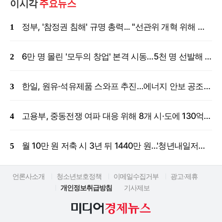
이시각
주요뉴스
정부, '참정권 침해' 규명 총력... "선관위 개혁 위해 국정조사 등 모든 조치"
6만 명 몰린 '모두의 창업' 본격 시동…5천 명 선발해 밀착 지원
한일, 원유·석유제품 스와프 추진…에너지 안보 공조 강화
고용부, 중동전쟁 여파 대응 위해 8개 시·도에 130억 원 긴급 투입
월 10만 원 저축 시 3년 뒤 1440만 원…'청년내일저축계좌' 신규 모집
언론사소개
청소년보호정책
이메일수집거부
광고·제휴
개인정보취급방침
기사제보