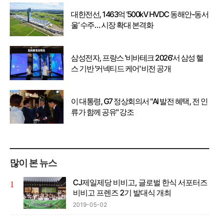
대한전선, 1463억 ‘500kV HVDC 동해안-동서
울’ 수주… 시장 확대 본격화
삼성전자, 프랑스 '비바테크 2026'서 삼성 헬
스 기반 '커넥티드 케어' 비전 공개
이 대통령, G7 정상회의서 "AI 발전 혜택, 전 인
류가 함께 공유" 강조
많이 본 뉴스
CJ제일제당 비비고, 글로벌 한식 서포터즈
비비고 프렌즈 2기 발대식 개최
2019-05-02