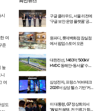
최신뉴스
출시
구글 클라우드, 서울 리전에
‘구글 보안 운영 플랫폼’ 공식
출시… 국내 기업의 데이터
주권 강화
한 여
원파디, 롯데백화점 잠실점
에서 팝업스토어 오픈
꾸준
대한전선, 1463억 ‘500kV
HVDC 동해안-동서울’ 수
 높
주… 시장 확대 본격화
드니
삼성전자, 프랑스 '비바테크
고 여
2026'서 삼성 헬스 기반 '커
넥티드 케어' 비전 공개
이 대통령, G7 정상회의서
완성도
"AI 발전 혜택, 전 인류가 함