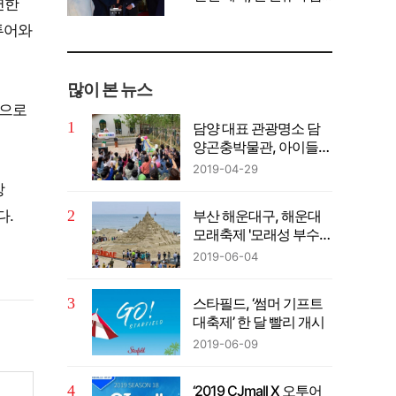
연한
께 공유" 강조
투어와
많이 본 뉴스
정으로
담양 대표 관광명소 담
양곤충박물관, 아이들
눈높이에 맞는 체험형
2019-04-29
프로그램 제공
상
부산 해운대구, 해운대
다.
모래축제 '모래성 부수기
이벤트' 개최
2019-06-04
스타필드, ‘썸머 기프트
대축제’ 한 달 빨리 개시
2019-06-09
‘2019 CJmall X 오투어