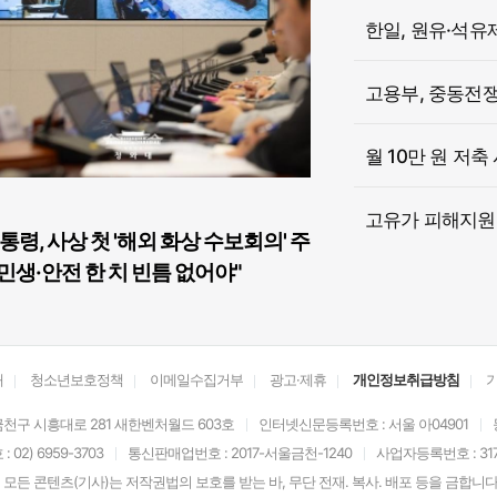
한일, 원유·석유
고용부, 중동전쟁 
월 10만 원 저축
고유가 피해지원금
통령, 사상 첫 '해외 화상 수보회의' 주
민생·안전 한 치 빈틈 없어야"
개
청소년보호정책
이메일수집거부
광고·제휴
개인정보취급방침
천구 시흥대로 281 새한벤처월드 603호
인터넷신문등록번호 : 서울 아04901
02) 6959-3703
통신판매업번호 : 2017-서울금천-1240
사업자등록번호 : 317-
모든 콘텐츠(기사)는 저작권법의 보호를 받는 바, 무단 전재. 복사. 배포 등을 금합니다