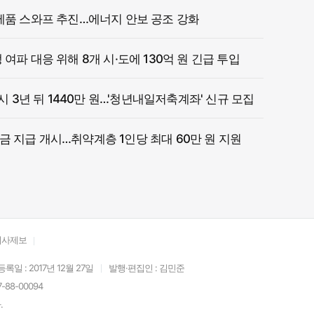
제품 스와프 추진…에너지 안보 공조 강화
여파 대응 위해 8개 시·도에 130억 원 긴급 투입
 시 3년 뒤 1440만 원…'청년내일저축계좌' 신규 모집
 지급 개시…취약계층 1인당 최대 60만 원 지원
기사제보
등록일 : 2017년 12월 27일
발행·편집인 : 김민준
88-00094
.