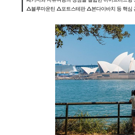
△블루마운틴 △포트스테판 △본다이바치 등 핵심 