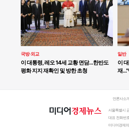
국방·외교
일반
이 대통령, 레오 14세 교황 면담…한반도
이 대
평화 지지 재확인 및 방한 초청
재…"
언론사소
서울특별시 금
대표 전화번호 : 
미디어경제의 