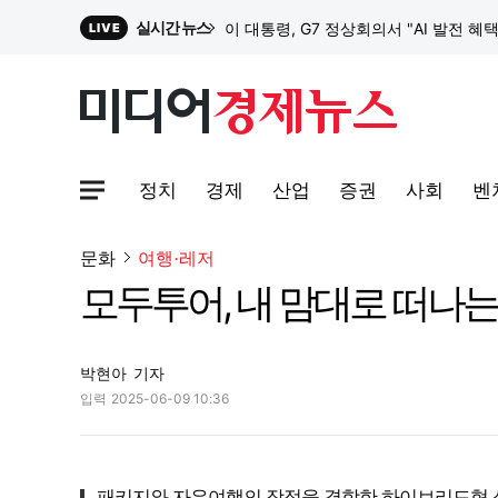
실시간 뉴스
이 대통령, G7 정상회의서 "AI 발전 혜
LIVE
원파디, 롯데백화점 잠실점에서 팝업스
정치
경제
산업
증권
사회
벤
대한전선, 1463억 ‘500kV HVDC 
사이트맵메뉴 열기
문화
여행·레저
모두투어, 내 맘대로 떠나는
이 대통령, G7 정상회의서 "AI 발전 혜
박현아
기자
입력
2025-06-09 10:36
패키지와 자유여행의 장점을 결합한 하이브리드형 