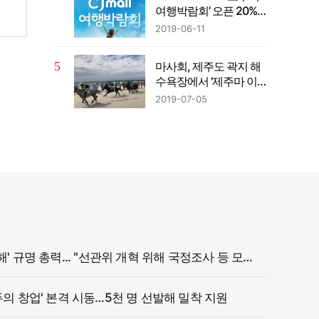
여행박람회’ 오픈 20%…
할인
2019-06-11
마사회, 제주도 곽지 해
수욕장에서 '제주마 이색
해변 경주' 개최
2019-07-05
정부, '참정권 침해' 규명 총력... "선관위 개혁 위해 국정조사 등 모든 조치"
두의 창업' 본격 시동…5천 명 선발해 밀착 지원