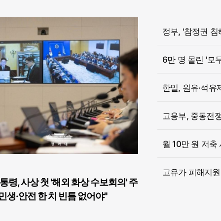
6만 명 몰린 '모
한일, 원유·석유
고용부, 중동전쟁 
월 10만 원 저축
고유가 피해지원금
통령, 사상 첫 '해외 화상 수보회의' 주
민생·안전 한 치 빈틈 없어야"