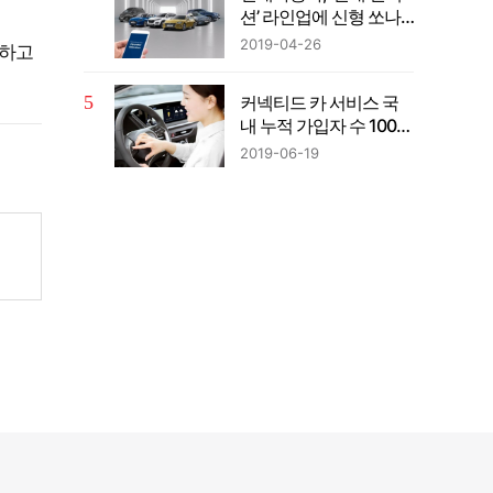
션’ 라인업에 신형 쏘나
타 투입
2019-04-26
상하고
커넥티드 카 서비스 국
내 누적 가입자 수 100만
명 돌파
2019-06-19