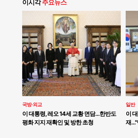
이시각
주요뉴스
국방·외교
일반
이 대통령, 레오 14세 교황 면담…한반도
이 대
평화 지지 재확인 및 방한 초청
재…"