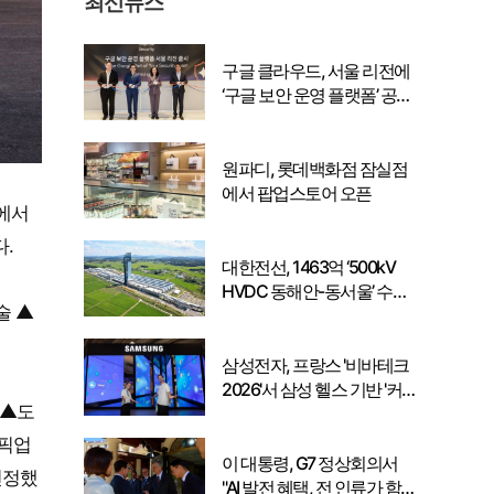
최신뉴스
구글 클라우드, 서울 리전에
‘구글 보안 운영 플랫폼’ 공식
출시… 국내 기업의 데이터
주권 강화
원파디, 롯데백화점 잠실점
에서 팝업스토어 오픈
’에서
다.
대한전선, 1463억 ‘500kV
HVDC 동해안-동서울’ 수
술 ▲
주… 시장 확대 본격화
삼성전자, 프랑스 '비바테크
2026'서 삼성 헬스 기반 '커
 ▲도
넥티드 케어' 비전 공개
 픽업
이 대통령, G7 정상회의서
 선정했
"AI 발전 혜택, 전 인류가 함