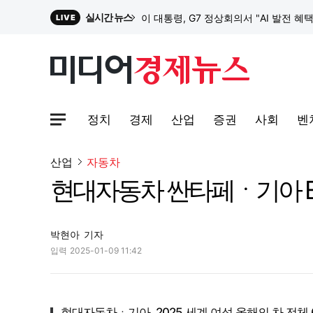
실시간 뉴스
이 대통령, G7 정상회의서 "AI 발전 혜
LIVE
원파디, 롯데백화점 잠실점에서 팝업스
정치
경제
산업
증권
사회
벤
대한전선, 1463억 ‘500kV HVDC 
사이트맵메뉴 열기
산업
자동차
현대자동차 싼타페ㆍ기아 EV3
이 대통령, G7 정상회의서 "AI 발전 혜
박현아
기자
입력
2025-01-09 11:42
현대자동차ㆍ기아, 2025 세계 여성 올해의 차 전체 