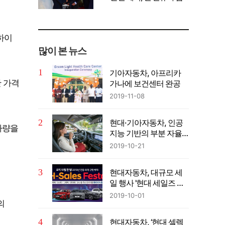
께 공유" 강조
하이
많이 본 뉴스
기아자동차, 아프리카
난 가격
가나에 보건센터 완공
2019-11-08
현대·기아자동차, 인공
차량을
지능 기반의 부분 자율
주행 기술 최초 개발해
2019-10-21
양산적용
현대자동차, 대규모 세
일 행사 '현대 세일즈 페
스타(H - Sales Festa)' 진
2019-10-01
의
행
현대자동차, ‘현대 셀렉